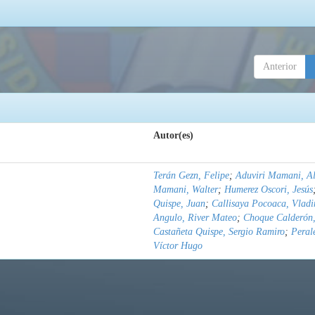
Anterior
Autor(es)
Terán Gezn, Felipe
;
Aduviri Mamani, Al
Mamani, Walter
;
Humerez Oscori, Jesús
Quispe, Juan
;
Callisaya Pocoaca, Vladi
Angulo, River Mateo
;
Choque Calderón,
Castañeta Quispe, Sergio Ramiro
;
Peral
Víctor Hugo