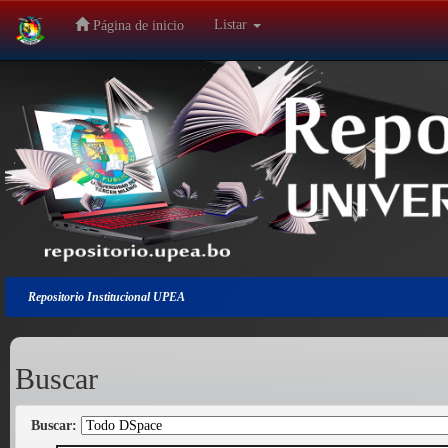
Listar
Página de inicio
Salir
de
la
navegación
Repositorio Institucional UPEA
Buscar
Buscar: