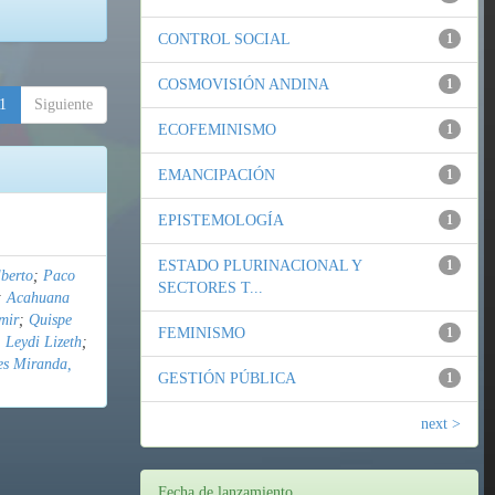
CONTROL SOCIAL
1
COSMOVISIÓN ANDINA
1
1
Siguiente
ECOFEMINISMO
1
EMANCIPACIÓN
1
EPISTEMOLOGÍA
1
ESTADO PLURINACIONAL Y
1
berto
;
Paco
SECTORES T...
;
Acahuana
mir
;
Quispe
FEMINISMO
1
 Leydi Lizeth
;
es Miranda,
GESTIÓN PÚBLICA
1
next >
Fecha de lanzamiento