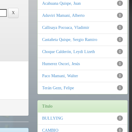
Acahuana Quispe, Juan
1
Aduviri Mamani, Alberto
1
Callisaya Pocoaca, Vladimir
1
Castañeta Quispe, Sergio Ramiro
1
Choque Calderón, Leydi Lizeth
1
Humerez Oscori, Jesús
1
Paco Mamani, Walter
1
Terán Gezn, Felipe
1
Título
BULLYING
1
CAMBIO
1