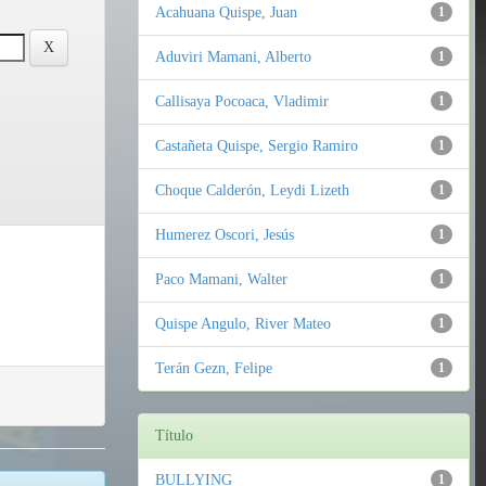
Acahuana Quispe, Juan
1
Aduviri Mamani, Alberto
1
Callisaya Pocoaca, Vladimir
1
Castañeta Quispe, Sergio Ramiro
1
Choque Calderón, Leydi Lizeth
1
Humerez Oscori, Jesús
1
Paco Mamani, Walter
1
Quispe Angulo, River Mateo
1
Terán Gezn, Felipe
1
Título
BULLYING
1