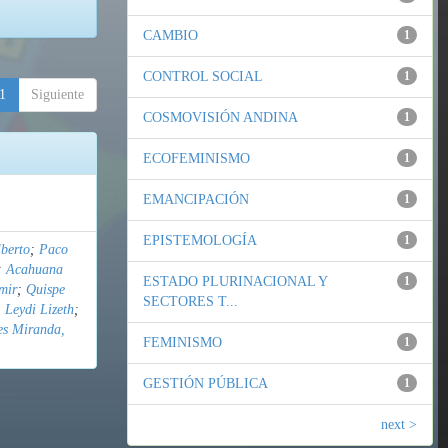
CAMBIO
1
CONTROL SOCIAL
1
1
Siguiente
COSMOVISIÓN ANDINA
1
ECOFEMINISMO
1
EMANCIPACIÓN
1
EPISTEMOLOGÍA
1
berto
;
Paco
;
Acahuana
ESTADO PLURINACIONAL Y
1
mir
;
Quispe
SECTORES T...
 Leydi Lizeth
;
es Miranda,
FEMINISMO
1
GESTIÓN PÚBLICA
1
next >