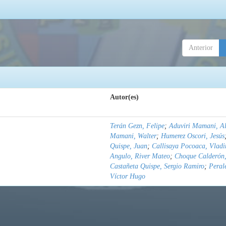
Anterior
Autor(es)
Terán Gezn, Felipe
;
Aduviri Mamani, Al
Mamani, Walter
;
Humerez Oscori, Jesús
Quispe, Juan
;
Callisaya Pocoaca, Vladi
Angulo, River Mateo
;
Choque Calderón,
Castañeta Quispe, Sergio Ramiro
;
Peral
Víctor Hugo