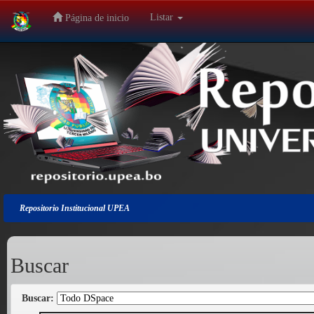
Listar
Página de inicio
Salir
de
la
navegación
Repositorio Institucional UPEA
Buscar
Buscar: