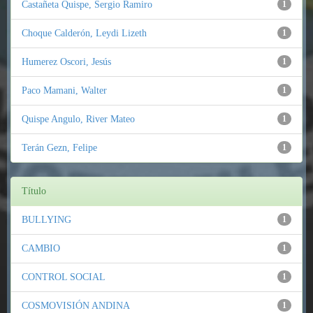
Castañeta Quispe, Sergio Ramiro
1
Choque Calderón, Leydi Lizeth
1
Humerez Oscori, Jesús
1
Paco Mamani, Walter
1
Quispe Angulo, River Mateo
1
Terán Gezn, Felipe
1
Título
BULLYING
1
CAMBIO
1
CONTROL SOCIAL
1
COSMOVISIÓN ANDINA
1