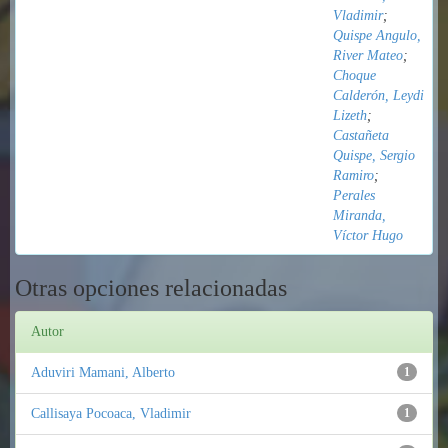
Vladimir
;
Quispe Angulo,
River Mateo
;
Choque
Calderón, Leydi
Lizeth
;
Castañeta
Quispe, Sergio
Ramiro
;
Perales
Miranda,
Víctor Hugo
Otras opciones relacionadas
Autor
Aduviri Mamani, Alberto
1
Callisaya Pocoaca, Vladimir
1