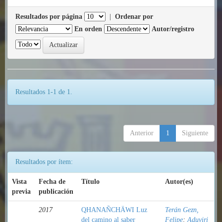
Resultados por página
|
Ordenar por
En orden
Autor/registro
Resultados 1-1 de 1.
Anterior
1
Siguiente
Resultados por ítem:
Vista
Fecha de
Título
Autor(es)
previa
publicación
2017
QHANAÑCHÄWI Luz
Terán Gezn,
del camino al saber
Felipe
;
Aduviri