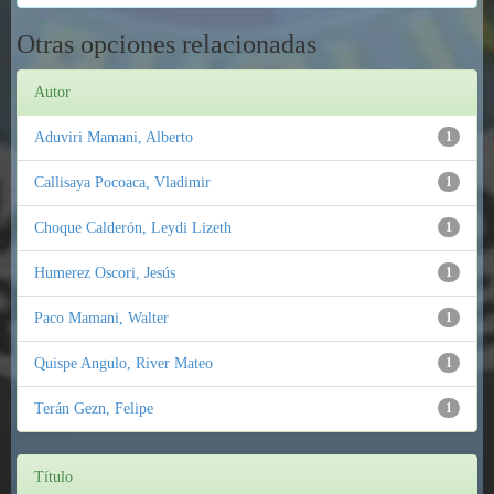
Otras opciones relacionadas
Autor
Aduviri Mamani, Alberto
1
Callisaya Pocoaca, Vladimir
1
Choque Calderón, Leydi Lizeth
1
Humerez Oscori, Jesús
1
Paco Mamani, Walter
1
Quispe Angulo, River Mateo
1
Terán Gezn, Felipe
1
Título