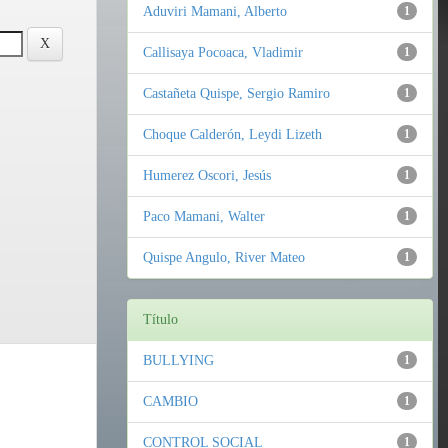
Aduviri Mamani, Alberto
1
Callisaya Pocoaca, Vladimir
1
Castañeta Quispe, Sergio Ramiro
1
Choque Calderón, Leydi Lizeth
1
Humerez Oscori, Jesús
1
Paco Mamani, Walter
1
Quispe Angulo, River Mateo
1
Título
BULLYING
1
CAMBIO
1
CONTROL SOCIAL
1