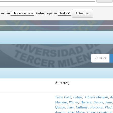
 orden
Autor/registro
Anterior
Autor(es)
Terán Gezn, Felipe
;
Aduviri Mamani, Al
Mamani, Walter
;
Humerez Oscori, Jesús
Quispe, Juan
;
Callisaya Pocoaca, Vladi
Angulo, River Mateo
;
Choque Calderón,