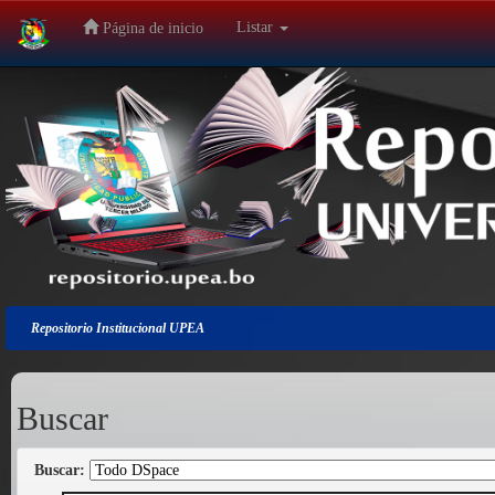
Listar
Página de inicio
Salir
de
la
navegación
Repositorio Institucional UPEA
Buscar
Buscar: