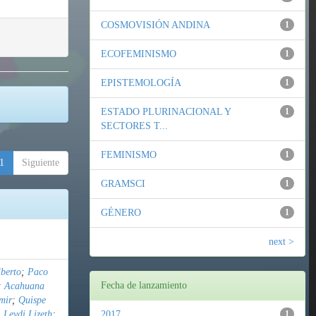
COSMOVISIÓN ANDINA
1
ECOFEMINISMO
1
EPISTEMOLOGÍA
1
ESTADO PLURINACIONAL Y
1
SECTORES T...
FEMINISMO
1
1
Siguiente
GRAMSCI
1
GÉNERO
1
next >
berto
;
Paco
Fecha de lanzamiento
;
Acahuana
mir
;
Quispe
 Leydi Lizeth
;
2017
1