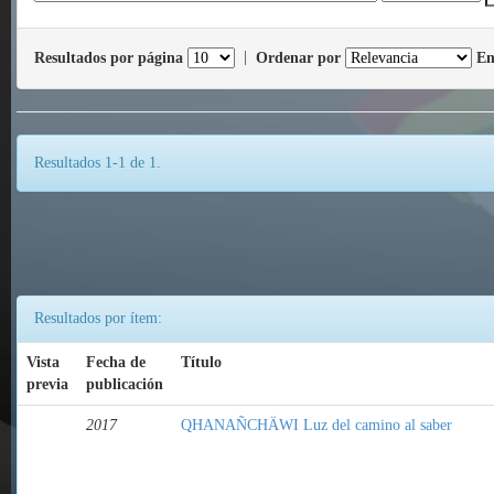
Resultados por página
|
Ordenar por
En
Resultados 1-1 de 1.
Resultados por ítem:
Vista
Fecha de
Título
previa
publicación
2017
QHANAÑCHÄWI Luz del camino al saber