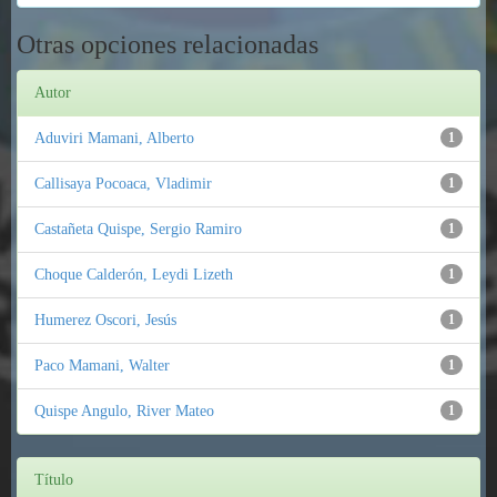
Otras opciones relacionadas
Autor
Aduviri Mamani, Alberto
1
Callisaya Pocoaca, Vladimir
1
Castañeta Quispe, Sergio Ramiro
1
Choque Calderón, Leydi Lizeth
1
Humerez Oscori, Jesús
1
Paco Mamani, Walter
1
Quispe Angulo, River Mateo
1
Título