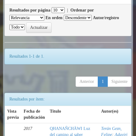
Resultados por página
|
Ordenar por
En orden
Autor/registro
Resultados 1-1 de 1.
Anterior
1
Siguiente
Resultados por ítem:
Vista
Fecha de
Título
Autor(es)
previa
publicación
2017
QHANAÑCHÄWI Luz
Terán Gezn,
del camino al saber
Felipe
;
Aduviri