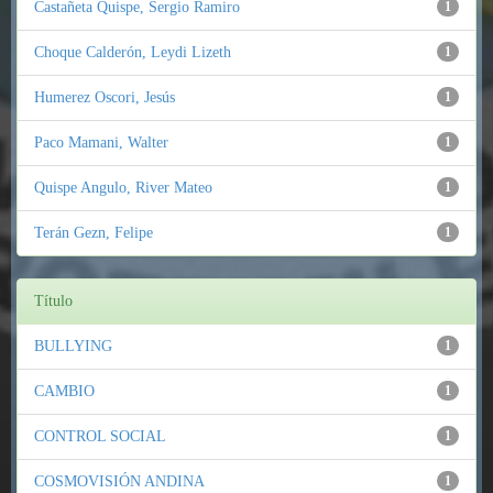
Castañeta Quispe, Sergio Ramiro
1
Choque Calderón, Leydi Lizeth
1
Humerez Oscori, Jesús
1
Paco Mamani, Walter
1
Quispe Angulo, River Mateo
1
Terán Gezn, Felipe
1
Título
BULLYING
1
CAMBIO
1
CONTROL SOCIAL
1
COSMOVISIÓN ANDINA
1