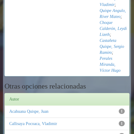
Vladimir
;
Quispe Angulo,
River Mateo
;
Choque
Calderón, Leydi
Lizeth
;
Castañeta
Quispe, Sergio
Ramiro
;
Perales
Miranda,
Víctor Hugo
Otras opciones relacionadas
Autor
Acahuana Quispe, Juan
1
Callisaya Pocoaca, Vladimir
1