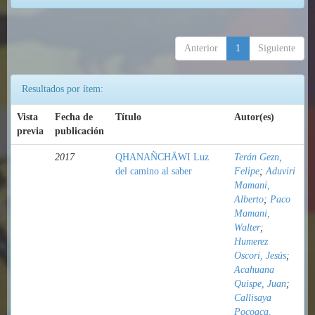
Anterior
1
Siguiente
Resultados por ítem:
Vista
Fecha de
Título
Autor(es)
previa
publicación
2017
QHANAÑCHÄWI Luz
Terán Gezn,
del camino al saber
Felipe
;
Aduviri
Mamani,
Alberto
;
Paco
Mamani,
Walter
;
Humerez
Oscori, Jesús
;
Acahuana
Quispe, Juan
;
Callisaya
Pocoaca,