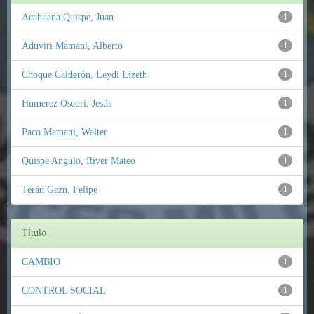
Acahuana Quispe, Juan
1
Aduviri Mamani, Alberto
1
Choque Calderón, Leydi Lizeth
1
Humerez Oscori, Jesús
1
Paco Mamani, Walter
1
Quispe Angulo, River Mateo
1
Terán Gezn, Felipe
1
Título
CAMBIO
1
CONTROL SOCIAL
1