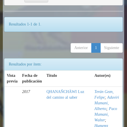
Resultados 1-1 de 1.
Anterior
1
Siguiente
Resultados por ítem:
Vista
Fecha de
Título
Autor(es)
previa
publicación
2017
QHANAÑCHÄWI Luz
Terán Gezn,
del camino al saber
Felipe
;
Aduviri
Mamani,
Alberto
;
Paco
Mamani,
Walter
;
Humerez