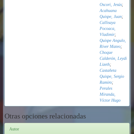
Oscori, Jesús
;
Acahuana
Quispe, Juan
;
Callisaya
Pocoaca,
Vladimir
;
Quispe Angulo,
River Mateo
;
Choque
Calderón, Leydi
Lizeth
;
Castañeta
Quispe, Sergio
Ramiro
;
Perales
Miranda,
Víctor Hugo
Otras opciones relacionadas
Autor