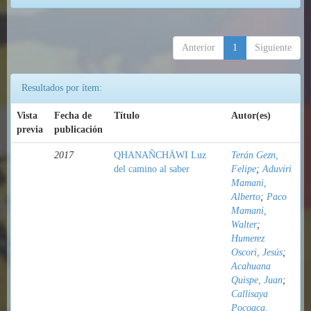
Anterior
1
Siguiente
Resultados por ítem:
Vista
Fecha de
Título
Autor(es)
previa
publicación
2017
QHANAÑCHÄWI Luz
Terán Gezn,
del camino al saber
Felipe
;
Aduviri
Mamani,
Alberto
;
Paco
Mamani,
Walter
;
Humerez
Oscori, Jesús
;
Acahuana
Quispe, Juan
;
Callisaya
Pocoaca,