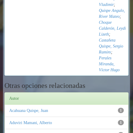
Vladimir
;
Quispe Angulo,
River Mateo
;
Choque
Calderón, Leydi
Lizeth
;
Castañeta
Quispe, Sergio
Ramiro
;
Perales
Miranda,
Víctor Hugo
Otras opciones relacionadas
Autor
Acahuana Quispe, Juan
1
Aduviri Mamani, Alberto
1