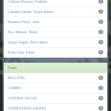
Callisaya Pocoaca, Vladimir
1
Castañeta Quispe, Sergio Ramiro
1
Humerez Oscori, Jesús
1
Paco Mamani, Walter
1
Quispe Angulo, River Mateo
1
Terán Gezn, Felipe
1
Título
BULLYING
1
CAMBIO
1
CONTROL SOCIAL
1
COSMOVISIÓN ANDINA
1