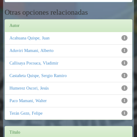
Otras opciones relacionadas
Autor
Acahuana Quispe, Juan
1
Aduviri Mamani, Alberto
1
Callisaya Pocoaca, Vladimir
1
Castañeta Quispe, Sergio Ramiro
1
Humerez Oscori, Jesús
1
Paco Mamani, Walter
1
Terán Gezn, Felipe
1
Título