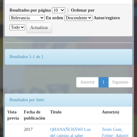
Resultados por página
|
Ordenar por
En orden
Autor/registro
Resultados 1-1 de 1.
Anterior
1
Siguiente
Resultados por ítem:
Vista
Fecha de
Título
Autor(es)
previa
publicación
2017
QHANAÑCHÄWI Luz
Terán Gezn,
del camino al saber
Felipe
;
Aduviri