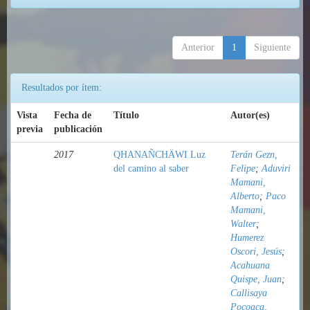
Anterior
1
Siguiente
Resultados por ítem:
Vista
Fecha de
Título
Autor(es)
previa
publicación
2017
QHANAÑCHÄWI Luz
Terán Gezn,
del camino al saber
Felipe
;
Aduviri
Mamani,
Alberto
;
Paco
Mamani,
Walter
;
Humerez
Oscori, Jesús
;
Acahuana
Quispe, Juan
;
Callisaya
Pocoaca,