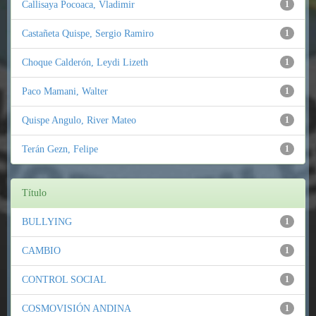
Callisaya Pocoaca, Vladimir
1
Castañeta Quispe, Sergio Ramiro
1
Choque Calderón, Leydi Lizeth
1
Paco Mamani, Walter
1
Quispe Angulo, River Mateo
1
Terán Gezn, Felipe
1
Título
BULLYING
1
CAMBIO
1
CONTROL SOCIAL
1
COSMOVISIÓN ANDINA
1