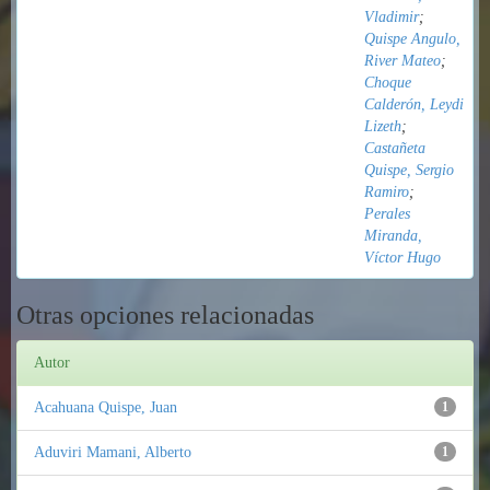
Vladimir
;
Quispe Angulo,
River Mateo
;
Choque
Calderón, Leydi
Lizeth
;
Castañeta
Quispe, Sergio
Ramiro
;
Perales
Miranda,
Víctor Hugo
Otras opciones relacionadas
Autor
Acahuana Quispe, Juan
1
Aduviri Mamani, Alberto
1