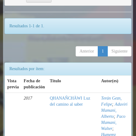
Resultados 1-1 de 1.
Anterior
1
Siguiente
Resultados por ítem:
Vista
Fecha de
Título
Autor(es)
previa
publicación
2017
QHANAÑCHÄWI Luz
Terán Gezn,
del camino al saber
Felipe
;
Aduviri
Mamani,
Alberto
;
Paco
Mamani,
Walter
;
Humerez