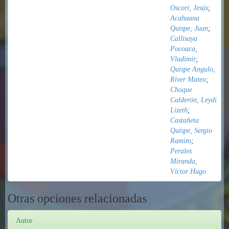
Oscori, Jesús
;
Acahuana
Quispe, Juan
;
Callisaya
Pocoaca,
Vladimir
;
Quispe Angulo,
River Mateo
;
Choque
Calderón, Leydi
Lizeth
;
Castañeta
Quispe, Sergio
Ramiro
;
Perales
Miranda,
Víctor Hugo
Otras opciones relacionadas
Autor