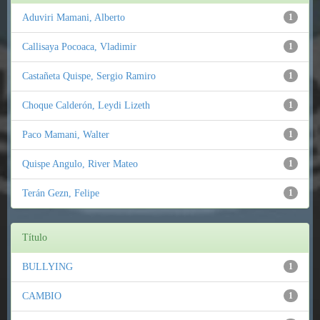
Aduviri Mamani, Alberto
1
Callisaya Pocoaca, Vladimir
1
Castañeta Quispe, Sergio Ramiro
1
Choque Calderón, Leydi Lizeth
1
Paco Mamani, Walter
1
Quispe Angulo, River Mateo
1
Terán Gezn, Felipe
1
Título
BULLYING
1
CAMBIO
1