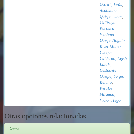
Oscori, Jesús
;
Acahuana
Quispe, Juan
;
Callisaya
Pocoaca,
Vladimir
;
Quispe Angulo,
River Mateo
;
Choque
Calderón, Leydi
Lizeth
;
Castañeta
Quispe, Sergio
Ramiro
;
Perales
Miranda,
Víctor Hugo
Otras opciones relacionadas
Autor