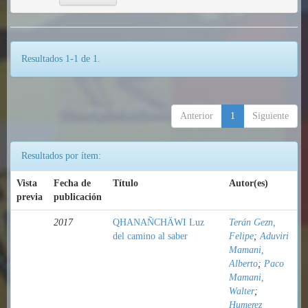
Resultados 1-1 de 1.
Anterior
1
Siguiente
Resultados por ítem:
Vista
Fecha de
Título
Autor(es)
previa
publicación
2017
QHANAÑCHÄWI Luz
Terán Gezn,
del camino al saber
Felipe
;
Aduviri
Mamani,
Alberto
;
Paco
Mamani,
Walter
;
Humerez