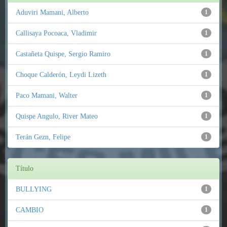
Aduviri Mamani, Alberto
1
Callisaya Pocoaca, Vladimir
1
Castañeta Quispe, Sergio Ramiro
1
Choque Calderón, Leydi Lizeth
1
Paco Mamani, Walter
1
Quispe Angulo, River Mateo
1
Terán Gezn, Felipe
1
Título
BULLYING
1
CAMBIO
1