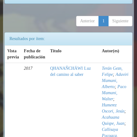
Anterior
1
Siguiente
Resultados por ítem:
Vista
Fecha de
Título
Autor(es)
previa
publicación
2017
QHANAÑCHÄWI Luz
Terán Gezn,
del camino al saber
Felipe
;
Aduviri
Mamani,
Alberto
;
Paco
Mamani,
Walter
;
Humerez
Oscori, Jesús
;
Acahuana
Quispe, Juan
;
Callisaya
Pocoaca,