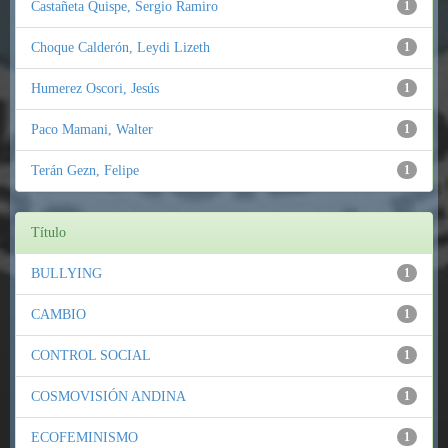
Castañeta Quispe, Sergio Ramiro
1
Choque Calderón, Leydi Lizeth
1
Humerez Oscori, Jesús
1
Paco Mamani, Walter
1
Terán Gezn, Felipe
1
Título
BULLYING
1
CAMBIO
1
CONTROL SOCIAL
1
COSMOVISIÓN ANDINA
1
ECOFEMINISMO
1