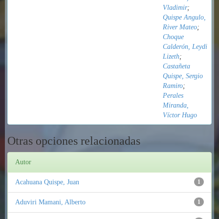
Vladimir
;
Quispe Angulo,
River Mateo
;
Choque
Calderón, Leydi
Lizeth
;
Castañeta
Quispe, Sergio
Ramiro
;
Perales
Miranda,
Víctor Hugo
Otras opciones relacionadas
Autor
Acahuana Quispe, Juan
1
Aduviri Mamani, Alberto
1