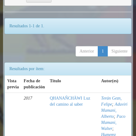
Resultados 1-1 de 1.
Anterior
1
Siguiente
Resultados por ítem:
Vista
Fecha de
Título
Autor(es)
previa
publicación
2017
QHANAÑCHÄWI Luz
Terán Gezn,
del camino al saber
Felipe
;
Aduviri
Mamani,
Alberto
;
Paco
Mamani,
Walter
;
Humerez