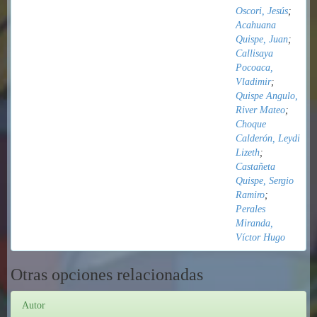
Oscori, Jesús
;
Acahuana
Quispe, Juan
;
Callisaya
Pocoaca,
Vladimir
;
Quispe Angulo,
River Mateo
;
Choque
Calderón, Leydi
Lizeth
;
Castañeta
Quispe, Sergio
Ramiro
;
Perales
Miranda,
Víctor Hugo
Otras opciones relacionadas
Autor