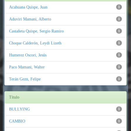
Acahuana Quispe, Juan
1
Aduviri Mamani, Alberto
1
Castañeta Quispe, Sergio Ramiro
1
Choque Calderón, Leydi Lizeth
1
Humerez Oscori, Jesús
1
Paco Mamani, Walter
1
Terán Gezn, Felipe
1
Título
BULLYING
1
CAMBIO
1