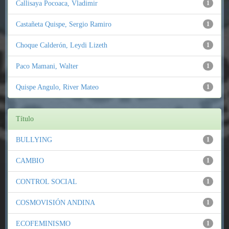
Callisaya Pocoaca, Vladimir
1
Castañeta Quispe, Sergio Ramiro
1
Choque Calderón, Leydi Lizeth
1
Paco Mamani, Walter
1
Quispe Angulo, River Mateo
1
Título
BULLYING
1
CAMBIO
1
CONTROL SOCIAL
1
COSMOVISIÓN ANDINA
1
ECOFEMINISMO
1