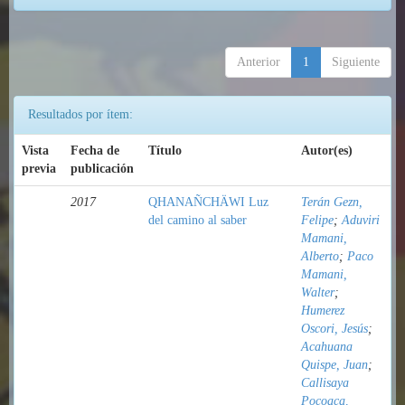
Anterior
1
Siguiente
Resultados por ítem:
Vista
Fecha de
Título
Autor(es)
previa
publicación
2017
QHANAÑCHÄWI Luz
Terán Gezn,
del camino al saber
Felipe
;
Aduviri
Mamani,
Alberto
;
Paco
Mamani,
Walter
;
Humerez
Oscori, Jesús
;
Acahuana
Quispe, Juan
;
Callisaya
Pocoaca,