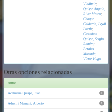
Vladimir
;
Quispe Angulo,
River Mateo
;
Choque
Calderón, Leydi
Lizeth
;
Castañeta
Quispe, Sergio
Ramiro
;
Perales
Miranda,
Víctor Hugo
Otras opciones relacionadas
Autor
Acahuana Quispe, Juan
1
Aduviri Mamani, Alberto
1