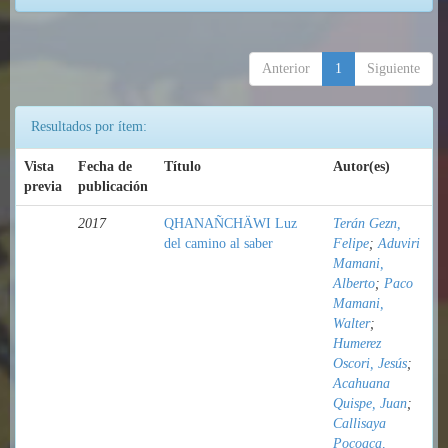
Anterior
1
Siguiente
Resultados por ítem:
Vista
Fecha de
Título
Autor(es)
previa
publicación
2017
QHANAÑCHÄWI Luz
Terán Gezn,
del camino al saber
Felipe
;
Aduviri
Mamani,
Alberto
;
Paco
Mamani,
Walter
;
Humerez
Oscori, Jesús
;
Acahuana
Quispe, Juan
;
Callisaya
Pocoaca,