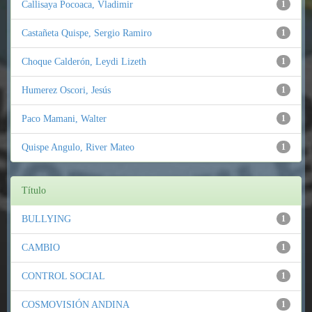
Callisaya Pocoaca, Vladimir
1
Castañeta Quispe, Sergio Ramiro
1
Choque Calderón, Leydi Lizeth
1
Humerez Oscori, Jesús
1
Paco Mamani, Walter
1
Quispe Angulo, River Mateo
1
Título
BULLYING
1
CAMBIO
1
CONTROL SOCIAL
1
COSMOVISIÓN ANDINA
1