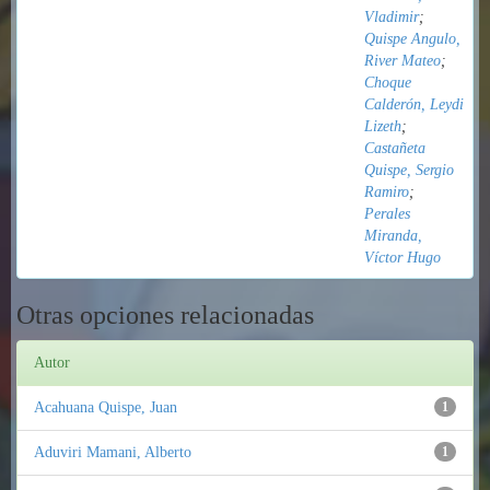
Vladimir
;
Quispe Angulo,
River Mateo
;
Choque
Calderón, Leydi
Lizeth
;
Castañeta
Quispe, Sergio
Ramiro
;
Perales
Miranda,
Víctor Hugo
Otras opciones relacionadas
Autor
Acahuana Quispe, Juan
1
Aduviri Mamani, Alberto
1