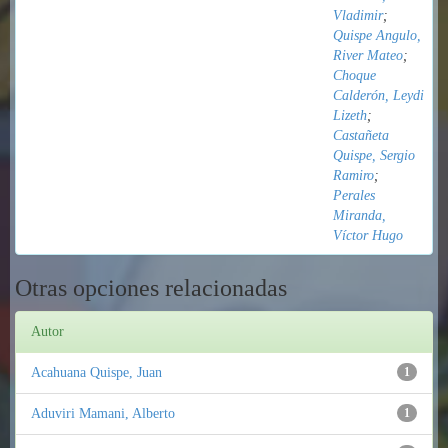
Vladimir
;
Quispe Angulo,
River Mateo
;
Choque
Calderón, Leydi
Lizeth
;
Castañeta
Quispe, Sergio
Ramiro
;
Perales
Miranda,
Víctor Hugo
Otras opciones relacionadas
Autor
Acahuana Quispe, Juan
1
Aduviri Mamani, Alberto
1