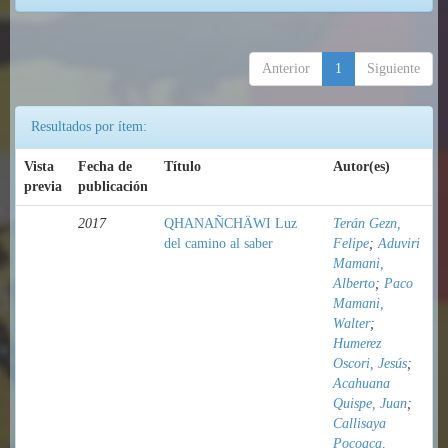
Anterior
1
Siguiente
Resultados por ítem:
Vista
Fecha de
Título
Autor(es)
previa
publicación
2017
QHANAÑCHÄWI Luz
Terán Gezn,
del camino al saber
Felipe
;
Aduviri
Mamani,
Alberto
;
Paco
Mamani,
Walter
;
Humerez
Oscori, Jesús
;
Acahuana
Quispe, Juan
;
Callisaya
Pocoaca,