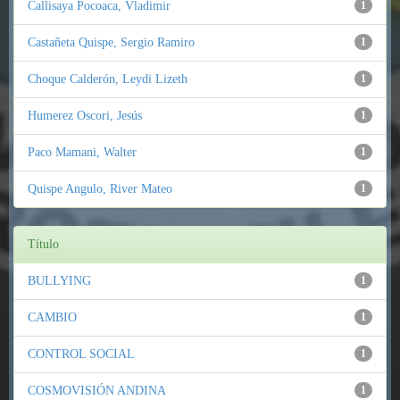
Callisaya Pocoaca, Vladimir
1
Castañeta Quispe, Sergio Ramiro
1
Choque Calderón, Leydi Lizeth
1
Humerez Oscori, Jesús
1
Paco Mamani, Walter
1
Quispe Angulo, River Mateo
1
Título
BULLYING
1
CAMBIO
1
CONTROL SOCIAL
1
COSMOVISIÓN ANDINA
1