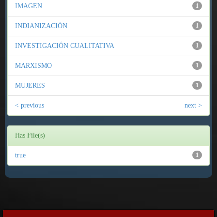
IMAGEN
1
INDIANIZACIÓN
1
INVESTIGACIÓN CUALITATIVA
1
MARXISMO
1
MUJERES
1
< previous
next >
Has File(s)
true
1