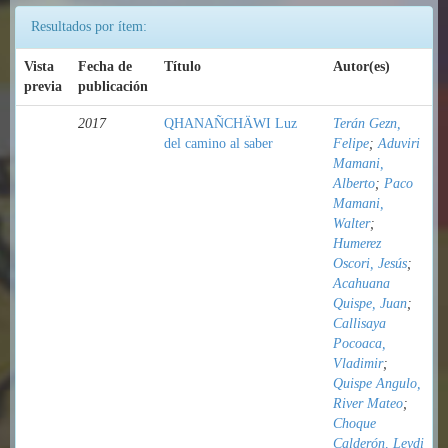
Resultados por ítem:
Vista
Fecha de
Título
Autor(es)
previa
publicación
2017
QHANAÑCHÄWI Luz
Terán Gezn,
del camino al saber
Felipe
;
Aduviri
Mamani,
Alberto
;
Paco
Mamani,
Walter
;
Humerez
Oscori, Jesús
;
Acahuana
Quispe, Juan
;
Callisaya
Pocoaca,
Vladimir
;
Quispe Angulo,
River Mateo
;
Choque
Calderón, Leydi