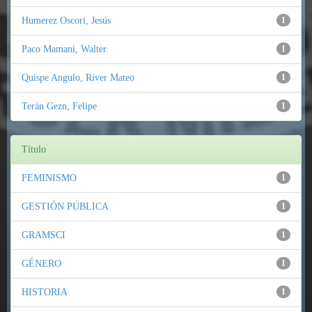
Humerez Oscori, Jesús
1
Paco Mamani, Walter
1
Quispe Angulo, River Mateo
1
Terán Gezn, Felipe
1
Título
FEMINISMO
1
GESTIÓN PÚBLICA
1
GRAMSCI
1
GÉNERO
1
HISTORIA
1