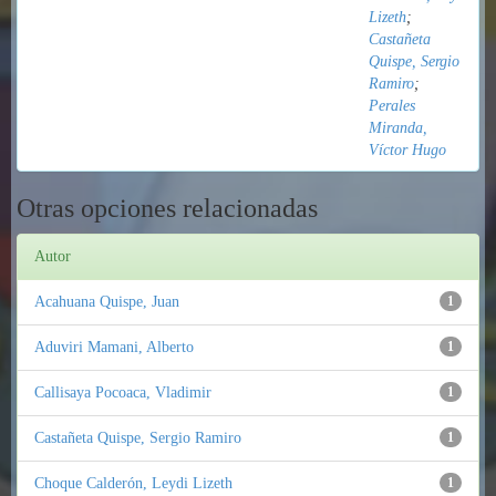
Lizeth
;
Castañeta
Quispe, Sergio
Ramiro
;
Perales
Miranda,
Víctor Hugo
Otras opciones relacionadas
Autor
Acahuana Quispe, Juan
1
Aduviri Mamani, Alberto
1
Callisaya Pocoaca, Vladimir
1
Castañeta Quispe, Sergio Ramiro
1
Choque Calderón, Leydi Lizeth
1