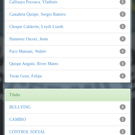
Callisaya Pocoaca, Vladimir
1
Castañeta Quispe, Sergio Ramiro
1
Choque Calderón, Leydi Lizeth
1
Humerez Oscori, Jesús
1
Paco Mamani, Walter
1
Quispe Angulo, River Mateo
1
Terán Gezn, Felipe
1
Título
BULLYING
1
CAMBIO
1
CONTROL SOCIAL
1