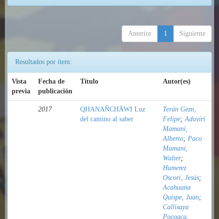
Anterior
1
Siguiente
Resultados por ítem:
Vista
Fecha de
Título
Autor(es)
previa
publicación
2017
QHANAÑCHÄWI Luz
Terán Gezn,
del camino al saber
Felipe
;
Aduviri
Mamani,
Alberto
;
Paco
Mamani,
Walter
;
Humerez
Oscori, Jesús
;
Acahuana
Quispe, Juan
;
Callisaya
Pocoaca,