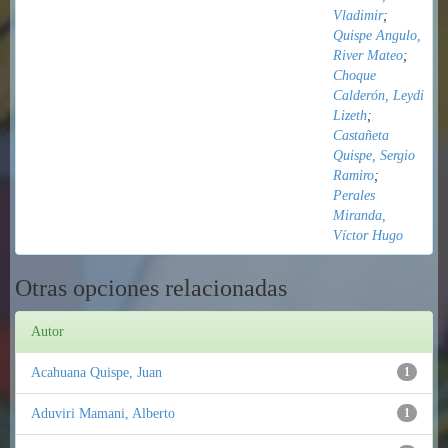
Vladimir
;
Quispe Angulo,
River Mateo
;
Choque
Calderón, Leydi
Lizeth
;
Castañeta
Quispe, Sergio
Ramiro
;
Perales
Miranda,
Víctor Hugo
Otras opciones relacionadas
Autor
Acahuana Quispe, Juan
1
Aduviri Mamani, Alberto
1