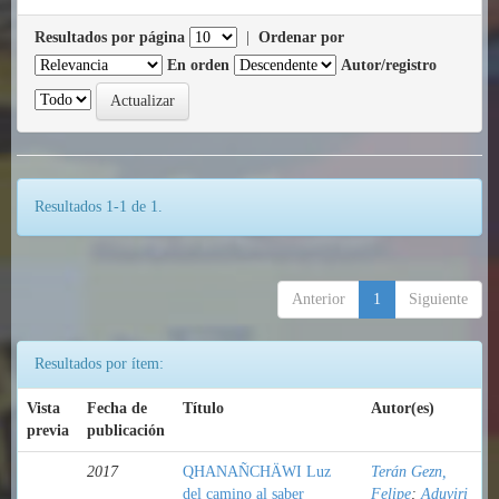
Resultados por página
|
Ordenar por
En orden
Autor/registro
Resultados 1-1 de 1.
Anterior
1
Siguiente
Resultados por ítem:
Vista
Fecha de
Título
Autor(es)
previa
publicación
2017
QHANAÑCHÄWI Luz
Terán Gezn,
del camino al saber
Felipe
;
Aduviri