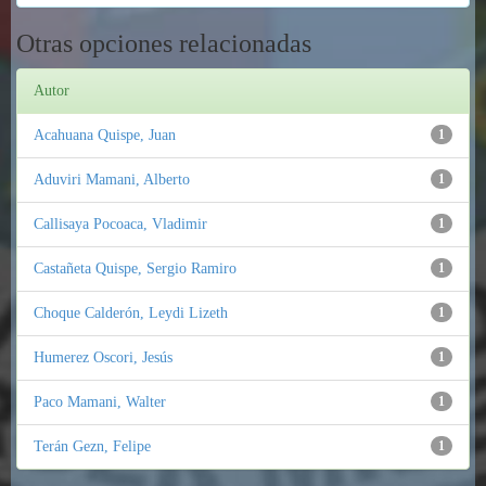
Otras opciones relacionadas
Autor
Acahuana Quispe, Juan
1
Aduviri Mamani, Alberto
1
Callisaya Pocoaca, Vladimir
1
Castañeta Quispe, Sergio Ramiro
1
Choque Calderón, Leydi Lizeth
1
Humerez Oscori, Jesús
1
Paco Mamani, Walter
1
Terán Gezn, Felipe
1