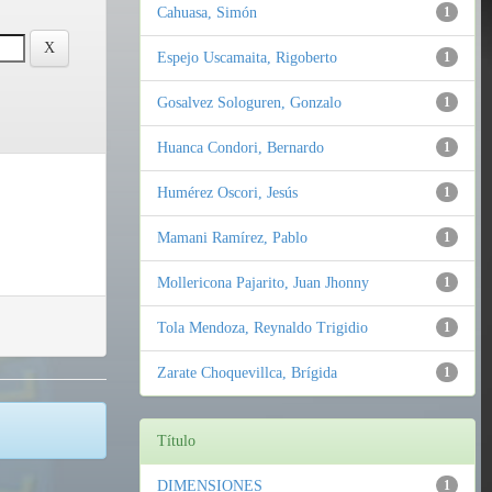
Cahuasa, Simón
1
Espejo Uscamaita, Rigoberto
1
Gosalvez Sologuren, Gonzalo
1
Huanca Condori, Bernardo
1
Humérez Oscori, Jesús
1
Mamani Ramírez, Pablo
1
Mollericona Pajarito, Juan Jhonny
1
Tola Mendoza, Reynaldo Trigidio
1
Zarate Choquevillca, Brígida
1
Título
DIMENSIONES
1