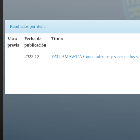
Resultados por ítem:
Vista
Fecha de
Título
previa
publicación
2022-12
YATI AMAWT'A Conocimientos y saber de los sa