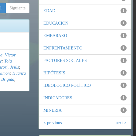
1
Siguiente
EDAD
1
EDUCACIÓN
1
EMBARAZO
1
ENFRENTAMIENTO
1
a, Víctor
FACTORES SOCIALES
1
y
;
Tola
cori, Jesús
;
HIPÓTESIS
1
Simón
;
Huanca
 Brígida
;
IDEOLÓGICO POLÍTICO
1
INDICADORES
1
MINERÍA
1
< previous
next >