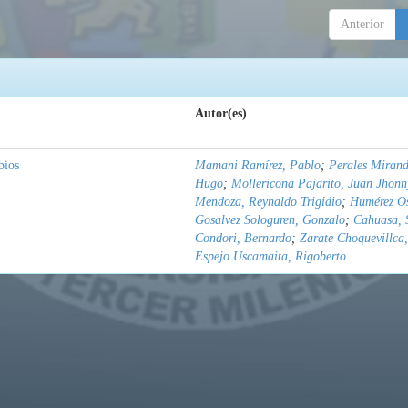
Anterior
Autor(es)
bios
Mamani Ramírez, Pablo
;
Perales Mirand
Hugo
;
Mollericona Pajarito, Juan Jhonn
Mendoza, Reynaldo Trigidio
;
Humérez Os
Gosalvez Sologuren, Gonzalo
;
Cahuasa, 
Condori, Bernardo
;
Zarate Choquevillca,
Espejo Uscamaita, Rigoberto