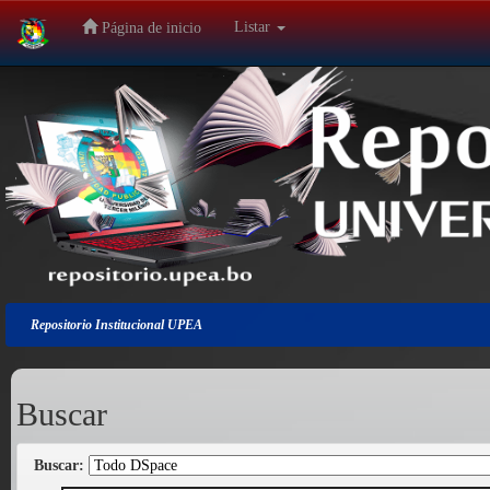
Listar
Página de inicio
Salir
de
la
navegación
Repositorio Institucional UPEA
Buscar
Buscar: