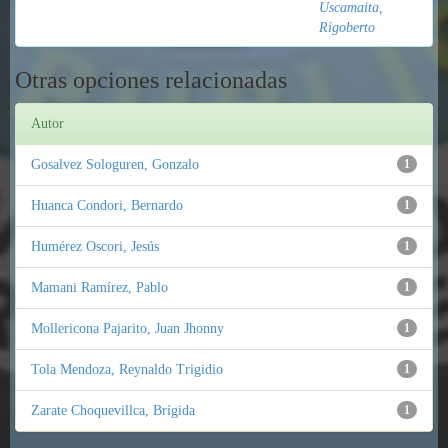
Uscamaita,
Rigoberto
Otras opciones relacionadas
Autor
Gosalvez Sologuren, Gonzalo
1
Huanca Condori, Bernardo
1
Humérez Oscori, Jesús
1
Mamani Ramírez, Pablo
1
Mollericona Pajarito, Juan Jhonny
1
Tola Mendoza, Reynaldo Trigidio
1
Zarate Choquevillca, Brígida
1