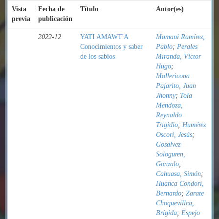
Vista
Fecha de
Título
Autor(es)
previa
publicación
2022-12
YATI AMAWT'A
Mamani Ramírez,
Conocimientos y saber
Pablo
;
Perales
de los sabios
Miranda, Víctor
Hugo
;
Mollericona
Pajarito, Juan
Jhonny
;
Tola
Mendoza,
Reynaldo
Trigidio
;
Humérez
Oscori, Jesús
;
Gosalvez
Sologuren,
Gonzalo
;
Cahuasa, Simón
;
Huanca Condori,
Bernardo
;
Zarate
Choquevillca,
Brígida
;
Espejo