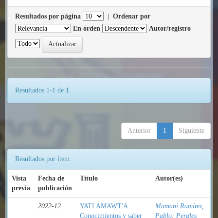
Resultados por página
|
Ordenar por
En orden
Autor/registro
Resultados 1-1 de 1.
Anterior
1
Siguiente
Resultados por ítem:
Vista
Fecha de
Título
Autor(es)
previa
publicación
2022-12
YATI AMAWT'A
Mamani Ramírez,
Conocimientos y saber
Pablo
;
Perales