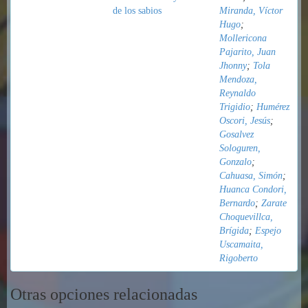
de los sabios
Miranda, Víctor
Hugo
;
Mollericona
Pajarito, Juan
Jhonny
;
Tola
Mendoza,
Reynaldo
Trigidio
;
Humérez
Oscori, Jesús
;
Gosalvez
Sologuren,
Gonzalo
;
Cahuasa, Simón
;
Huanca Condori,
Bernardo
;
Zarate
Choquevillca,
Brígida
;
Espejo
Uscamaita,
Rigoberto
Otras opciones relacionadas