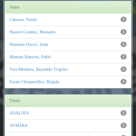
Autor
Cahuasa, Simón
1
Huanca Condori, Bernardo
1
Humérez Oscori, Jesús
1
Mamani Ramírez, Pablo
1
Tola Mendoza, Reynaldo Trigidio
1
Zarate Choquevillca, Brígida
1
Título
ANÁLISIS
1
AYMARA
1