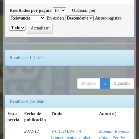
Resultados por página
|
Ordenar por
En orden
Autor/registro
Resultados 1-1 de 1.
Anterior
1
Siguiente
Resultados por ítem:
Vista
Fecha de
Título
Autor(es)
previa
publicación
2022-12
YATI AMAWT'A
Mamani Ramírez,
Conocimientos y saber
Pablo
;
Perales