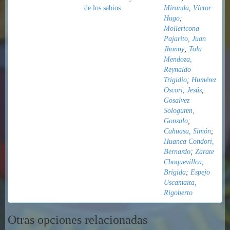
de los sabios
Miranda, Víctor
Hugo
;
Mollericona
Pajarito, Juan
Jhonny
;
Tola
Mendoza,
Reynaldo
Trigidio
;
Humérez
Oscori, Jesús
;
Gosalvez
Sologuren,
Gonzalo
;
Cahuasa, Simón
;
Huanca Condori,
Bernardo
;
Zarate
Choquevillca,
Brígida
;
Espejo
Uscamaita,
Rigoberto
Otras opciones relacionadas