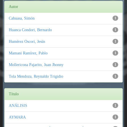
Autor
Cahuasa, Simón
1
Huanca Condori, Bernardo
1
Humérez Oscori, Jesús
1
Mamani Ramírez, Pablo
1
Mollericona Pajarito, Juan Jhonny
1
Tola Mendoza, Reynaldo Trigidio
1
Título
ANÁLISIS
1
AYMARA
1