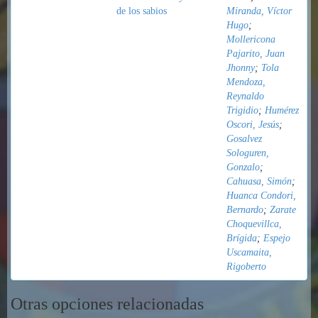
de los sabios
Miranda, Víctor
Hugo
;
Mollericona
Pajarito, Juan
Jhonny
;
Tola
Mendoza,
Reynaldo
Trigidio
;
Humérez
Oscori, Jesús
;
Gosalvez
Sologuren,
Gonzalo
;
Cahuasa, Simón
;
Huanca Condori,
Bernardo
;
Zarate
Choquevillca,
Brígida
;
Espejo
Uscamaita,
Rigoberto
Otras opciones relacionadas