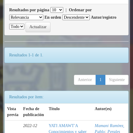
Resultados por página
|
Ordenar por
En orden
Autor/registro
Resultados 1-1 de 1.
Anterior
1
Siguiente
Resultados por ítem:
Vista
Fecha de
Título
Autor(es)
previa
publicación
2022-12
YATI AMAWT'A
Mamani Ramírez,
Conocimientos y saber
Pablo
;
Perales