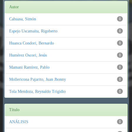
Autor
Cahuasa, Simón
1
Espejo Uscamaita, Rigoberto
1
Huanca Condori, Bernardo
1
Humérez Oscori, Jesús
1
Mamani Ramírez, Pablo
1
Mollericona Pajarito, Juan Jhonny
1
Tola Mendoza, Reynaldo Trigidio
1
Título
ANÁLISIS
1