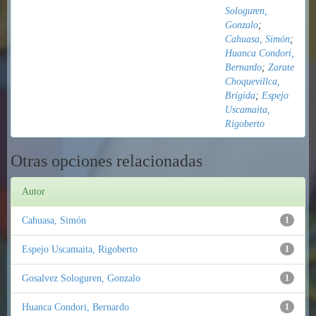
Sologuren,
Gonzalo
;
Cahuasa, Simón
;
Huanca Condori,
Bernardo
;
Zarate
Choquevillca,
Brígida
;
Espejo
Uscamaita,
Rigoberto
Otras opciones relacionadas
Autor
Cahuasa, Simón
1
Espejo Uscamaita, Rigoberto
1
Gosalvez Sologuren, Gonzalo
1
Huanca Condori, Bernardo
1