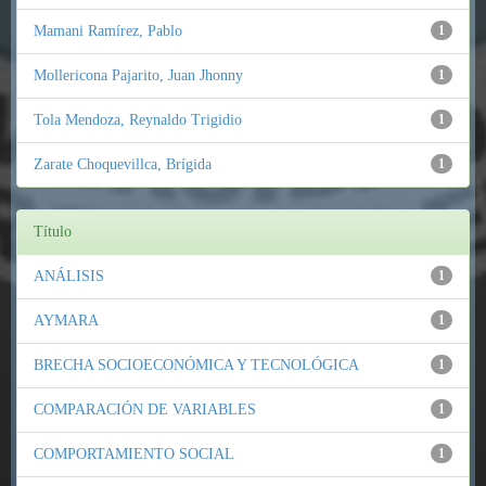
Mamani Ramírez, Pablo
1
Mollericona Pajarito, Juan Jhonny
1
Tola Mendoza, Reynaldo Trigidio
1
Zarate Choquevillca, Brígida
1
Título
ANÁLISIS
1
AYMARA
1
BRECHA SOCIOECONÓMICA Y TECNOLÓGICA
1
COMPARACIÓN DE VARIABLES
1
COMPORTAMIENTO SOCIAL
1