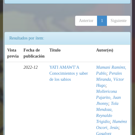
Anterior
1
Siguiente
Resultados por ítem:
Vista
Fecha de
Título
Autor(es)
previa
publicación
2022-12
YATI AMAWT'A
Mamani Ramírez,
Conocimientos y saber
Pablo
;
Perales
de los sabios
Miranda, Víctor
Hugo
;
Mollericona
Pajarito, Juan
Jhonny
;
Tola
Mendoza,
Reynaldo
Trigidio
;
Humérez
Oscori, Jesús
;
Gosalvez