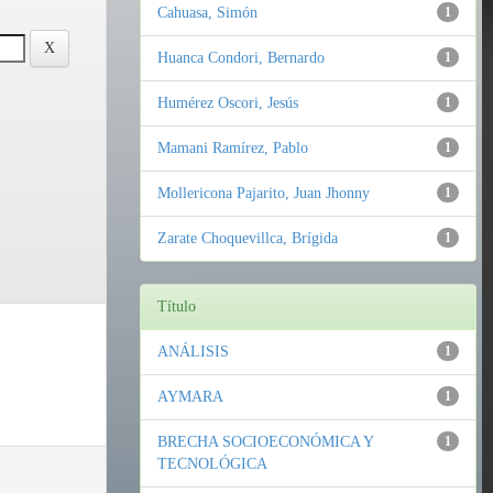
Cahuasa, Simón
1
Huanca Condori, Bernardo
1
Humérez Oscori, Jesús
1
Mamani Ramírez, Pablo
1
Mollericona Pajarito, Juan Jhonny
1
Zarate Choquevillca, Brígida
1
Título
ANÁLISIS
1
AYMARA
1
BRECHA SOCIOECONÓMICA Y
1
TECNOLÓGICA