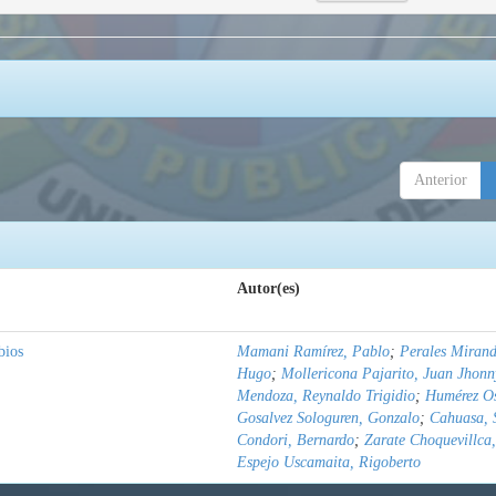
Anterior
Autor(es)
bios
Mamani Ramírez, Pablo
;
Perales Mirand
Hugo
;
Mollericona Pajarito, Juan Jhonn
Mendoza, Reynaldo Trigidio
;
Humérez Os
Gosalvez Sologuren, Gonzalo
;
Cahuasa, 
Condori, Bernardo
;
Zarate Choquevillca,
Espejo Uscamaita, Rigoberto