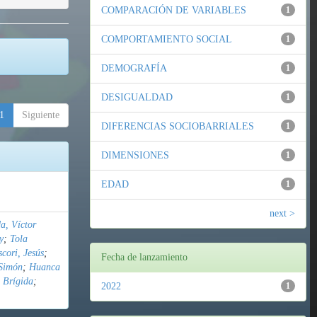
COMPARACIÓN DE VARIABLES
1
COMPORTAMIENTO SOCIAL
1
DEMOGRAFÍA
1
DESIGUALDAD
1
1
Siguiente
DIFERENCIAS SOCIOBARRIALES
1
DIMENSIONES
1
EDAD
1
next >
a, Víctor
y
;
Tola
cori, Jesús
;
Fecha de lanzamiento
Simón
;
Huanca
 Brígida
;
2022
1