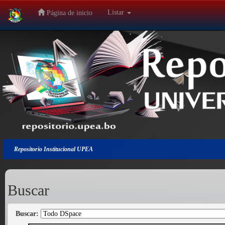
Listar
Página de inicio
Salir
de
la
navegación
Repositorio Institucional UPEA
Buscar
Buscar: