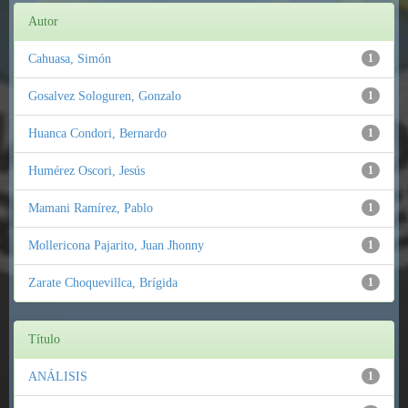
Autor
Cahuasa, Simón
1
Gosalvez Sologuren, Gonzalo
1
Huanca Condori, Bernardo
1
Humérez Oscori, Jesús
1
Mamani Ramírez, Pablo
1
Mollericona Pajarito, Juan Jhonny
1
Zarate Choquevillca, Brígida
1
Título
ANÁLISIS
1