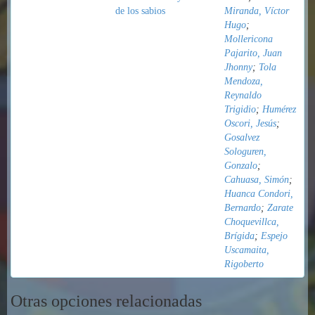
de los sabios
Miranda, Víctor
Hugo
;
Mollericona
Pajarito, Juan
Jhonny
;
Tola
Mendoza,
Reynaldo
Trigidio
;
Humérez
Oscori, Jesús
;
Gosalvez
Sologuren,
Gonzalo
;
Cahuasa, Simón
;
Huanca Condori,
Bernardo
;
Zarate
Choquevillca,
Brígida
;
Espejo
Uscamaita,
Rigoberto
Otras opciones relacionadas