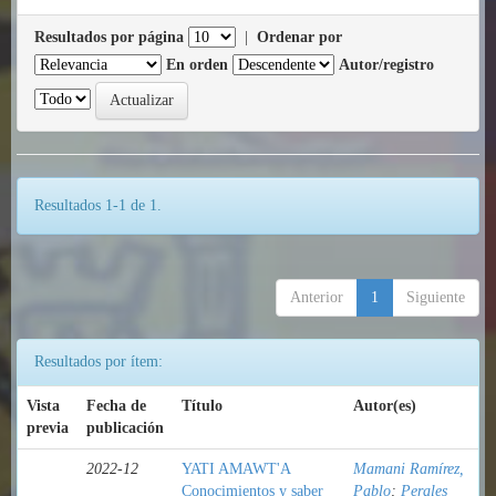
Resultados por página
|
Ordenar por
En orden
Autor/registro
Resultados 1-1 de 1.
Anterior
1
Siguiente
Resultados por ítem:
Vista
Fecha de
Título
Autor(es)
previa
publicación
2022-12
YATI AMAWT'A
Mamani Ramírez,
Conocimientos y saber
Pablo
;
Perales