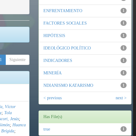
ENFRENTAMIENTO
1
FACTORES SOCIALES
1
HIPÓTESIS
1
IDEOLÓGICO POLÍTICO
1
1
Siguiente
INDICADORES
1
MINERÍA
1
NDIANISMO KATARISMO
1
< previous
next >
a, Víctor
y
;
Tola
Has File(s)
cori, Jesús
;
Simón
;
Huanca
true
1
 Brígida
;