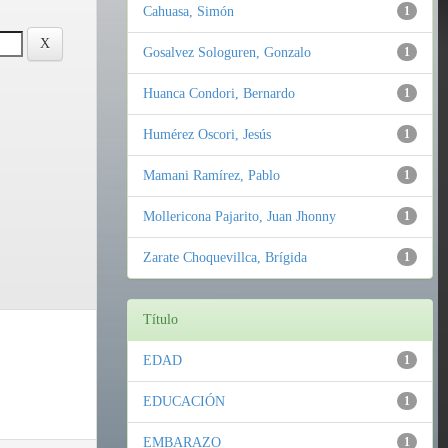
Cahuasa, Simón
1
Gosalvez Sologuren, Gonzalo
1
Huanca Condori, Bernardo
1
Humérez Oscori, Jesús
1
Mamani Ramírez, Pablo
1
Mollericona Pajarito, Juan Jhonny
1
Zarate Choquevillca, Brígida
1
Título
EDAD
1
EDUCACIÓN
1
EMBARAZO
1