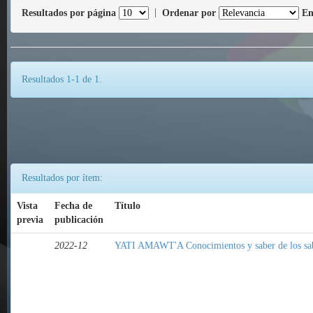
Resultados por página
|
Ordenar por
En
Resultados 1-1 de 1.
Resultados por ítem:
Vista
Fecha de
Título
previa
publicación
2022-12
YATI AMAWT'A Conocimientos y saber de los sa