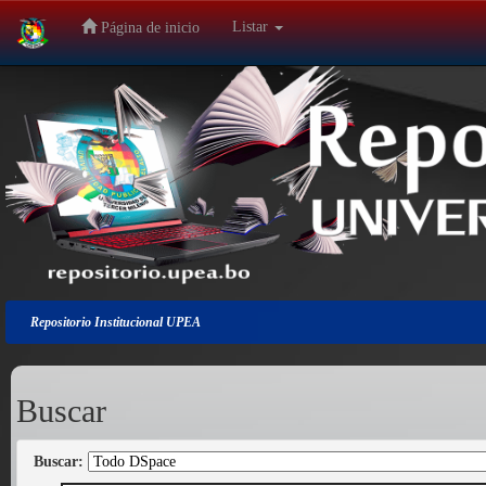
Listar
Página de inicio
Salir
de
la
navegación
Repositorio Institucional UPEA
Buscar
Buscar: