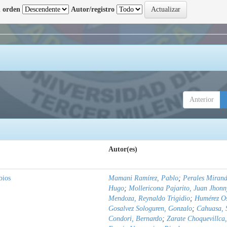
 orden
Autor/registro
Anterior
Autor(es)
bios
Mamani Ramírez, Pablo
;
Perales Mirand
Hugo
;
Mollericona Pajarito, Juan Jhonn
Mendoza, Reynaldo Trigidio
;
Humérez Os
Gosalvez Sologuren, Gonzalo
;
Cahuasa, 
Condori, Bernardo
;
Zarate Choquevillca,