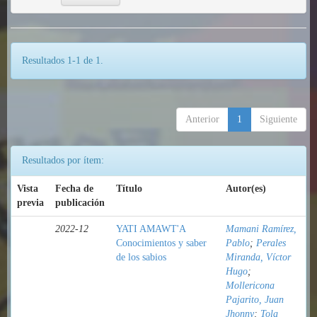
Resultados 1-1 de 1.
Anterior
1
Siguiente
Resultados por ítem:
Vista
Fecha de
Título
Autor(es)
previa
publicación
2022-12
YATI AMAWT'A
Mamani Ramírez,
Conocimientos y saber
Pablo
;
Perales
de los sabios
Miranda, Víctor
Hugo
;
Mollericona
Pajarito, Juan
Jhonny
;
Tola