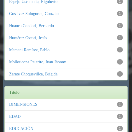
Espejo Uscamaita, Rigoberto
1
Gosalvez Sologuren, Gonzalo
1
Huanca Condori, Bernardo
1
Humérez Oscori, Jesús
1
Mamani Ramírez, Pablo
1
Mollericona Pajarito, Juan Jhonny
1
Zarate Choquevillca, Brígida
1
Título
DIMENSIONES
1
EDAD
1
EDUCACIÓN
1