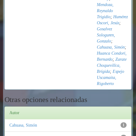
Mendoza,
Reynaldo
Trigidio
;
Humérez
Oscori, Jesús
;
Gosalvez
Sologuren,
Gonzalo
;
Cahuasa, Simón
;
Huanca Condori,
Bernardo
;
Zarate
Choquevillca,
Brígida
;
Espejo
Uscamaita,
Rigoberto
Otras opciones relacionadas
Autor
Cahuasa, Simón
1