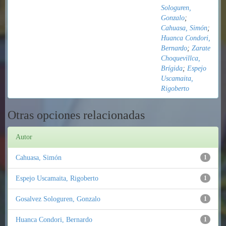
Sologuren,
Gonzalo
;
Cahuasa, Simón
;
Huanca Condori,
Bernardo
;
Zarate
Choquevillca,
Brígida
;
Espejo
Uscamaita,
Rigoberto
Otras opciones relacionadas
Autor
Cahuasa, Simón
1
Espejo Uscamaita, Rigoberto
1
Gosalvez Sologuren, Gonzalo
1
Huanca Condori, Bernardo
1