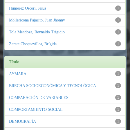
Humérez Oscori, Jesús
1
Mollericona Pajarito, Juan Jhonny
1
Tola Mendoza, Reynaldo Trigidio
1
Zarate Choquevillca, Brígida
1
Título
AYMARA
1
BRECHA SOCIOECONÓMICA Y TECNOLÓGICA
1
COMPARACIÓN DE VARIABLES
1
COMPORTAMIENTO SOCIAL
1
DEMOGRAFÍA
1