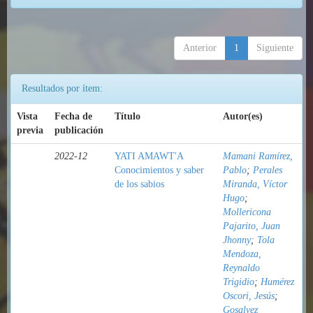
Anterior
1
Siguiente
Resultados por ítem:
Vista
Fecha de
Título
Autor(es)
previa
publicación
2022-12
YATI AMAWT'A
Mamani Ramírez,
Conocimientos y saber
Pablo
;
Perales
de los sabios
Miranda, Víctor
Hugo
;
Mollericona
Pajarito, Juan
Jhonny
;
Tola
Mendoza,
Reynaldo
Trigidio
;
Humérez
Oscori, Jesús
;
Gosalvez