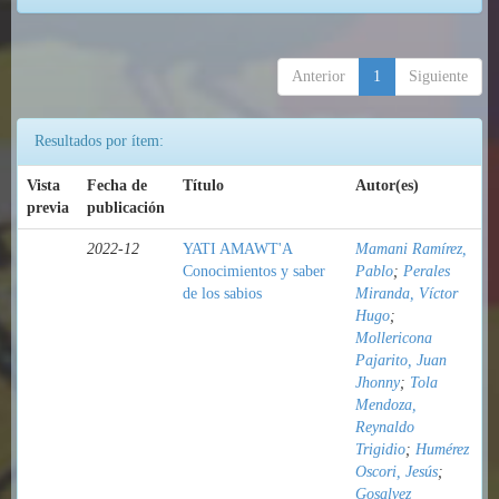
Anterior
1
Siguiente
Resultados por ítem:
Vista
Fecha de
Título
Autor(es)
previa
publicación
2022-12
YATI AMAWT'A
Mamani Ramírez,
Conocimientos y saber
Pablo
;
Perales
de los sabios
Miranda, Víctor
Hugo
;
Mollericona
Pajarito, Juan
Jhonny
;
Tola
Mendoza,
Reynaldo
Trigidio
;
Humérez
Oscori, Jesús
;
Gosalvez