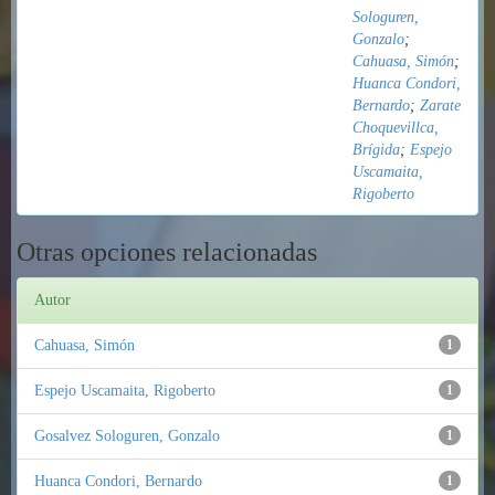
Sologuren,
Gonzalo
;
Cahuasa, Simón
;
Huanca Condori,
Bernardo
;
Zarate
Choquevillca,
Brígida
;
Espejo
Uscamaita,
Rigoberto
Otras opciones relacionadas
Autor
Cahuasa, Simón
1
Espejo Uscamaita, Rigoberto
1
Gosalvez Sologuren, Gonzalo
1
Huanca Condori, Bernardo
1