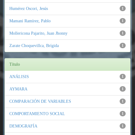
Humérez Oscori, Jesús
1
Mamani Ramírez, Pablo
1
Mollericona Pajarito, Juan Jhonny
1
Zarate Choquevillca, Brígida
1
Título
ANÁLISIS
1
AYMARA
1
COMPARACIÓN DE VARIABLES
1
COMPORTAMIENTO SOCIAL
1
DEMOGRAFÍA
1