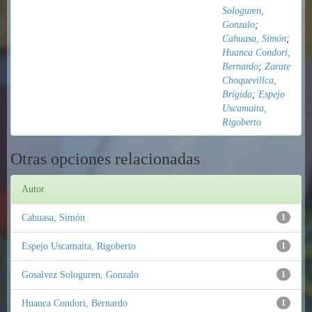
Sologuren,
Gonzalo
;
Cahuasa, Simón
;
Huanca Condori,
Bernardo
;
Zarate
Choquevillca,
Brígida
;
Espejo
Uscamaita,
Rigoberto
Otras opciones relacionadas
Autor
Cahuasa, Simón
1
Espejo Uscamaita, Rigoberto
1
Gosalvez Sologuren, Gonzalo
1
Huanca Condori, Bernardo
1