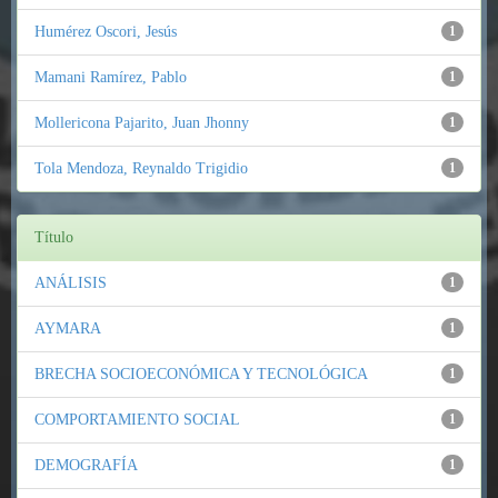
Humérez Oscori, Jesús
1
Mamani Ramírez, Pablo
1
Mollericona Pajarito, Juan Jhonny
1
Tola Mendoza, Reynaldo Trigidio
1
Título
ANÁLISIS
1
AYMARA
1
BRECHA SOCIOECONÓMICA Y TECNOLÓGICA
1
COMPORTAMIENTO SOCIAL
1
DEMOGRAFÍA
1