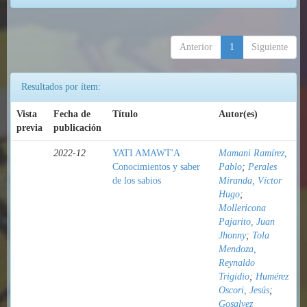
Anterior
1
Siguiente
Resultados por ítem:
Vista
Fecha de
Título
Autor(es)
previa
publicación
2022-12
YATI AMAWT'A
Mamani Ramírez,
Conocimientos y saber
Pablo
;
Perales
de los sabios
Miranda, Víctor
Hugo
;
Mollericona
Pajarito, Juan
Jhonny
;
Tola
Mendoza,
Reynaldo
Trigidio
;
Humérez
Oscori, Jesús
;
Gosalvez