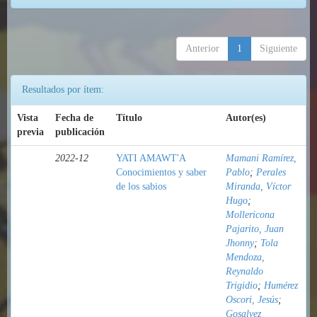
Anterior
1
Siguiente
Resultados por ítem:
Vista
Fecha de
Título
Autor(es)
previa
publicación
2022-12
YATI AMAWT'A
Mamani Ramírez,
Conocimientos y saber
Pablo
;
Perales
de los sabios
Miranda, Víctor
Hugo
;
Mollericona
Pajarito, Juan
Jhonny
;
Tola
Mendoza,
Reynaldo
Trigidio
;
Humérez
Oscori, Jesús
;
Gosalvez