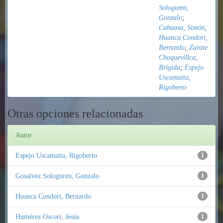
Sologuren,
Gonzalo
;
Cahuasa, Simón
;
Huanca Condori,
Bernardo
;
Zarate
Choquevillca,
Brígida
;
Espejo
Uscamaita,
Rigoberto
Otras opciones relacionadas
Autor
Espejo Uscamaita, Rigoberto
1
Gosalvez Sologuren, Gonzalo
1
Huanca Condori, Bernardo
1
Humérez Oscori, Jesús
1