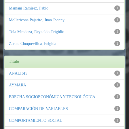
Mamani Ramírez, Pablo
1
Mollericona Pajarito, Juan Jhonny
1
Tola Mendoza, Reynaldo Trigidio
1
Zarate Choquevillca, Brígida
1
Título
ANÁLISIS
1
AYMARA
1
BRECHA SOCIOECONÓMICA Y TECNOLÓGICA
1
COMPARACIÓN DE VARIABLES
1
COMPORTAMIENTO SOCIAL
1