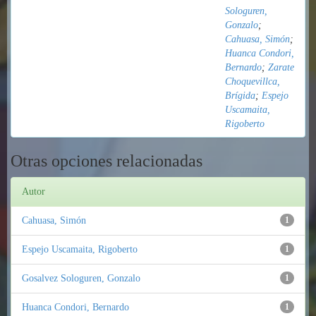
Sologuren,
Gonzalo
;
Cahuasa, Simón
;
Huanca Condori,
Bernardo
;
Zarate
Choquevillca,
Brígida
;
Espejo
Uscamaita,
Rigoberto
Otras opciones relacionadas
Autor
Cahuasa, Simón
1
Espejo Uscamaita, Rigoberto
1
Gosalvez Sologuren, Gonzalo
1
Huanca Condori, Bernardo
1