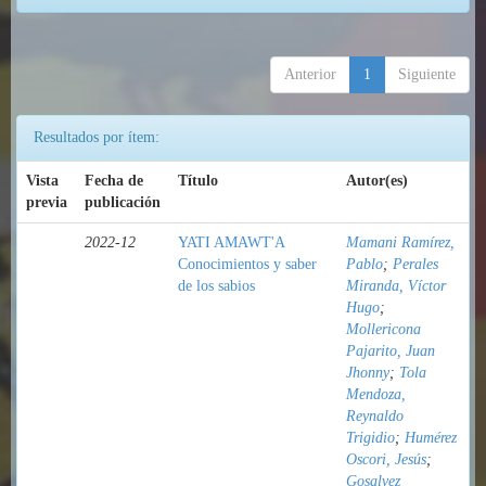
Anterior
1
Siguiente
Resultados por ítem:
Vista
Fecha de
Título
Autor(es)
previa
publicación
2022-12
YATI AMAWT'A
Mamani Ramírez,
Conocimientos y saber
Pablo
;
Perales
de los sabios
Miranda, Víctor
Hugo
;
Mollericona
Pajarito, Juan
Jhonny
;
Tola
Mendoza,
Reynaldo
Trigidio
;
Humérez
Oscori, Jesús
;
Gosalvez