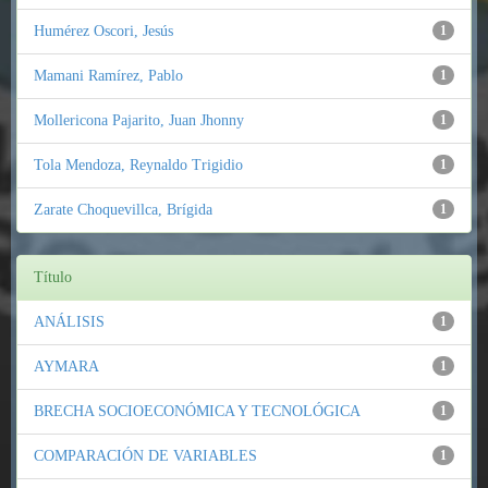
Humérez Oscori, Jesús
1
Mamani Ramírez, Pablo
1
Mollericona Pajarito, Juan Jhonny
1
Tola Mendoza, Reynaldo Trigidio
1
Zarate Choquevillca, Brígida
1
Título
ANÁLISIS
1
AYMARA
1
BRECHA SOCIOECONÓMICA Y TECNOLÓGICA
1
COMPARACIÓN DE VARIABLES
1