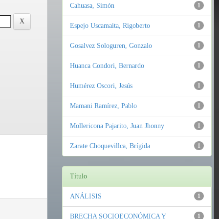
Cahuasa, Simón
1
Espejo Uscamaita, Rigoberto
1
Gosalvez Sologuren, Gonzalo
1
Huanca Condori, Bernardo
1
Humérez Oscori, Jesús
1
Mamani Ramírez, Pablo
1
Mollericona Pajarito, Juan Jhonny
1
Zarate Choquevillca, Brígida
1
Título
ANÁLISIS
1
BRECHA SOCIOECONÓMICA Y
1