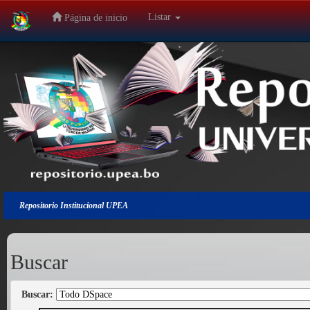
Listar
Página de inicio
Salir
de
la
navegación
Repositorio Institucional UPEA
Buscar
Buscar: