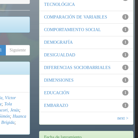
TECNOLÓGICA
COMPARACIÓN DE VARIABLES
1
COMPORTAMIENTO SOCIAL
1
DEMOGRAFÍA
1
1
Siguiente
DESIGUALDAD
1
DIFERENCIAS SOCIOBARRIALES
1
DIMENSIONES
1
EDUCACIÓN
1
a, Víctor
y
;
Tola
EMBARAZO
1
cori, Jesús
;
Simón
;
Huanca
next >
 Brígida
;
Fecha de lanzamiento