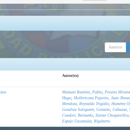
Anterior
Autor(es)
bios
Mamani Ramírez, Pablo
;
Perales Mirand
Hugo
;
Mollericona Pajarito, Juan Jhonn
Mendoza, Reynaldo Trigidio
;
Humérez Os
Gosalvez Sologuren, Gonzalo
;
Cahuasa, 
Condori, Bernardo
;
Zarate Choquevillca,
Espejo Uscamaita, Rigoberto