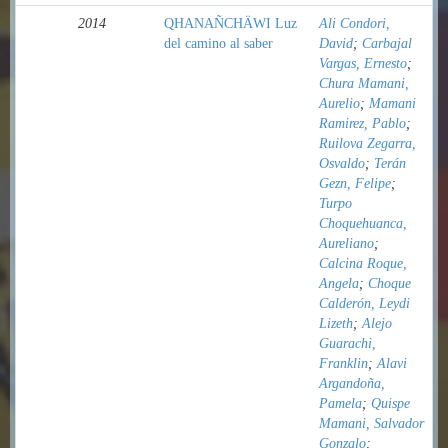
2014
QHANAÑCHÄWI Luz
Ali Condori,
del camino al saber
David
;
Carbajal
Vargas, Ernesto
;
Chura Mamani,
Aurelio
;
Mamani
Ramirez, Pablo
;
Ruilova Zegarra,
Osvaldo
;
Terán
Gezn, Felipe
;
Turpo
Choquehuanca,
Aureliano
;
Calcina Roque,
Angela
;
Choque
Calderón, Leydi
Lizeth
;
Alejo
Guarachi,
Franklin
;
Alavi
Argandoña,
Pamela
;
Quispe
Mamani, Salvador
Gonzalo
;