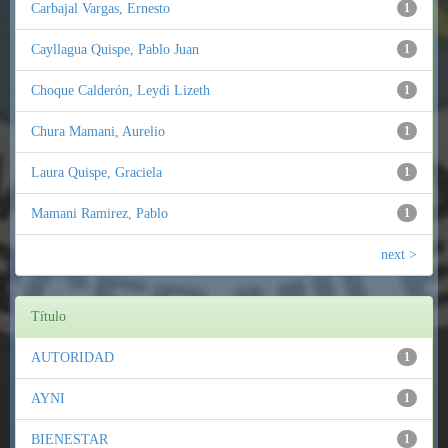
Carbajal Vargas, Ernesto
1
Cayllagua Quispe, Pablo Juan
1
Choque Calderón, Leydi Lizeth
1
Chura Mamani, Aurelio
1
Laura Quispe, Graciela
1
Mamani Ramirez, Pablo
1
next >
Título
AUTORIDAD
1
AYNI
1
BIENESTAR
1