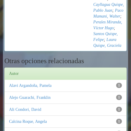
Cayllagua Quispe,
Pablo Juan
;
Paco
Mamani, Walter
;
Perales Miranda,
Víctor Hugo
;
Santos Quispe,
Felipe
;
Laura
Quispe, Graciela
Otras opciones relacionadas
Autor
Alavi Argandoña, Pamela
1
Alejo Guarachi, Franklin
1
Ali Condori, David
1
Calcina Roque, Angela
1