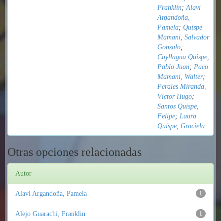
Franklin
;
Alavi
Argandoña,
Pamela
;
Quispe
Mamani, Salvador
Gonzalo
;
Cayllagua Quispe,
Pablo Juan
;
Paco
Mamani, Walter
;
Perales Miranda,
Víctor Hugo
;
Santos Quispe,
Felipe
;
Laura
Quispe, Graciela
Otras opciones relacionadas
Autor
Alavi Argandoña, Pamela
1
Alejo Guarachi, Franklin
1