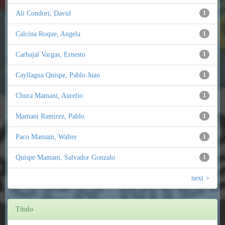
Ali Condori, David
1
Calcina Roque, Angela
1
Carbajal Vargas, Ernesto
1
Cayllagua Quispe, Pablo Juan
1
Chura Mamani, Aurelio
1
Mamani Ramirez, Pablo
1
Paco Mamani, Walter
1
Quispe Mamani, Salvador Gonzalo
1
next >
Título