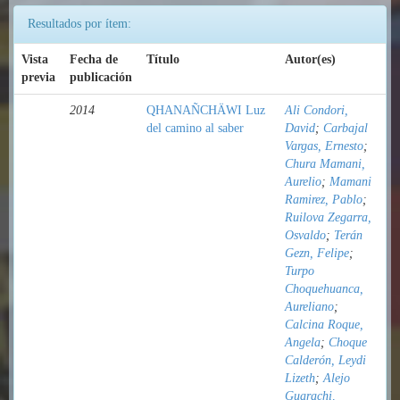
Resultados por ítem:
Vista
Fecha de
Título
Autor(es)
previa
publicación
2014
QHANAÑCHÄWI Luz
Ali Condori,
del camino al saber
David
;
Carbajal
Vargas, Ernesto
;
Chura Mamani,
Aurelio
;
Mamani
Ramirez, Pablo
;
Ruilova Zegarra,
Osvaldo
;
Terán
Gezn, Felipe
;
Turpo
Choquehuanca,
Aureliano
;
Calcina Roque,
Angela
;
Choque
Calderón, Leydi
Lizeth
;
Alejo
Guarachi,