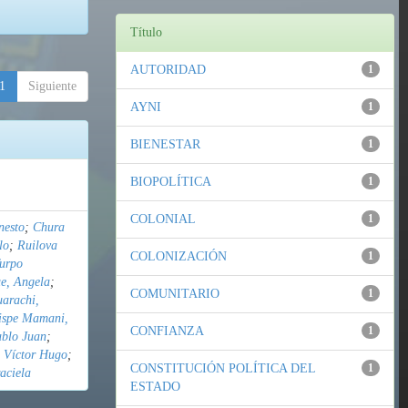
Título
AUTORIDAD
1
1
Siguiente
AYNI
1
BIENESTAR
1
BIOPOLÍTICA
1
COLONIAL
1
nesto
;
Chura
lo
;
Ruilova
COLONIZACIÓN
1
urpo
e, Angela
;
COMUNITARIO
1
uarachi,
ispe Mamani,
CONFIANZA
1
ablo Juan
;
 Víctor Hugo
;
CONSTITUCIÓN POLÍTICA DEL
1
aciela
ESTADO