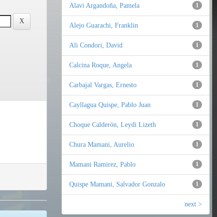
Alavi Argandoña, Pamela
1
Alejo Guarachi, Franklin
1
Ali Condori, David
1
Calcina Roque, Angela
1
Carbajal Vargas, Ernesto
1
Cayllagua Quispe, Pablo Juan
1
Choque Calderón, Leydi Lizeth
1
Chura Mamani, Aurelio
1
Mamani Ramirez, Pablo
1
Quispe Mamani, Salvador Gonzalo
1
next >