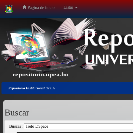
Listar
Página de inicio
Salir
de
la
navegación
Repositorio Institucional UPEA
Buscar
Buscar: