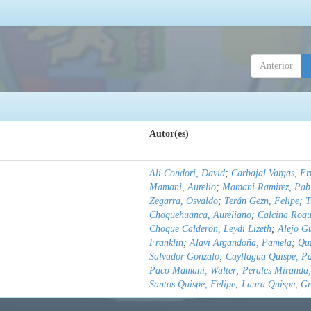
Anterior
Autor(es)
Ali Condori, David
;
Carbajal Vargas, Er
Mamani, Aurelio
;
Mamani Ramirez, Pab
Zegarra, Osvaldo
;
Terán Gezn, Felipe
;
T
Choquehuanca, Aureliano
;
Calcina Roqu
Choque Calderón, Leydi Lizeth
;
Alejo G
Franklin
;
Alavi Argandoña, Pamela
;
Qu
Salvador Gonzalo
;
Cayllagua Quispe, P
Paco Mamani, Walter
;
Perales Miranda,
Santos Quispe, Felipe
;
Laura Quispe, Gr