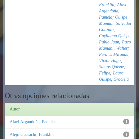
Franklin
;
Alavi
Argandoña,
Pamela
;
Quispe
Mamani, Salvador
Gonzalo
;
Cayllagua Quispe,
Pablo Juan
;
Paco
Mamani, Walter
;
Perales Miranda,
Víctor Hugo
;
Santos Quispe,
Felipe
;
Laura
Quispe, Graciela
Otras opciones relacionadas
Autor
Alavi Argandoña, Pamela
1
Alejo Guarachi, Franklin
1