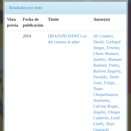
Resultados por ítem:
Vista
Fecha de
Título
Autor(es)
previa
publicación
2014
QHANAÑCHÄWI Luz
Ali Condori,
del camino al saber
David
;
Carbajal
Vargas, Ernesto
;
Chura Mamani,
Aurelio
;
Mamani
Ramirez, Pablo
;
Ruilova Zegarra,
Osvaldo
;
Terán
Gezn, Felipe
;
Turpo
Choquehuanca,
Aureliano
;
Calcina Roque,
Angela
;
Choque
Calderón, Leydi
Lizeth
;
Alejo
Guarachi,