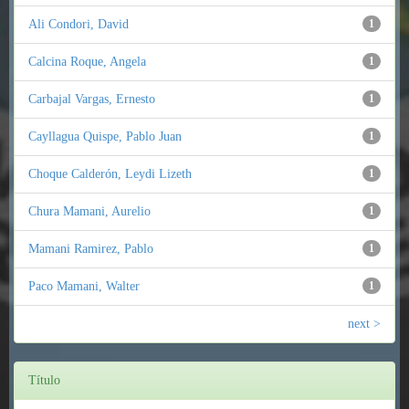
Ali Condori, David
1
Calcina Roque, Angela
1
Carbajal Vargas, Ernesto
1
Cayllagua Quispe, Pablo Juan
1
Choque Calderón, Leydi Lizeth
1
Chura Mamani, Aurelio
1
Mamani Ramirez, Pablo
1
Paco Mamani, Walter
1
next >
Título