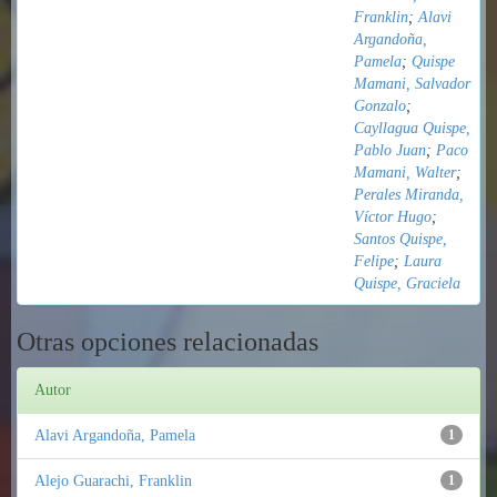
Franklin
;
Alavi
Argandoña,
Pamela
;
Quispe
Mamani, Salvador
Gonzalo
;
Cayllagua Quispe,
Pablo Juan
;
Paco
Mamani, Walter
;
Perales Miranda,
Víctor Hugo
;
Santos Quispe,
Felipe
;
Laura
Quispe, Graciela
Otras opciones relacionadas
Autor
Alavi Argandoña, Pamela
1
Alejo Guarachi, Franklin
1