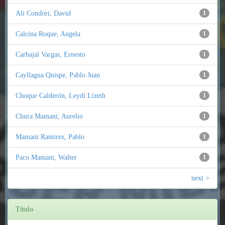
Ali Condori, David
1
Calcina Roque, Angela
1
Carbajal Vargas, Ernesto
1
Cayllagua Quispe, Pablo Juan
1
Choque Calderón, Leydi Lizeth
1
Chura Mamani, Aurelio
1
Mamani Ramirez, Pablo
1
Paco Mamani, Walter
1
next >
Título