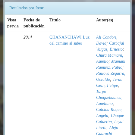
Resultados por ítem:
Vista
Fecha de
Título
Autor(es)
previa
publicación
2014
QHANAÑCHÄWI Luz
Ali Condori,
del camino al saber
David
;
Carbajal
Vargas, Ernesto
;
Chura Mamani,
Aurelio
;
Mamani
Ramirez, Pablo
;
Ruilova Zegarra,
Osvaldo
;
Terán
Gezn, Felipe
;
Turpo
Choquehuanca,
Aureliano
;
Calcina Roque,
Angela
;
Choque
Calderón, Leydi
Lizeth
;
Alejo
Guarachi,