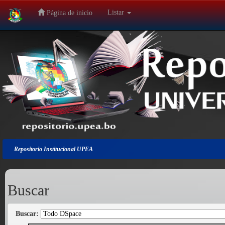
Listar
Página de inicio
Salir
de
la
navegación
Repositorio Institucional UPEA
Buscar
Buscar: