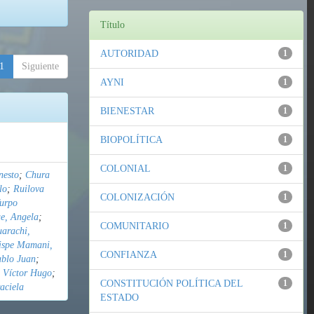
Título
AUTORIDAD
1
1
Siguiente
AYNI
1
BIENESTAR
1
BIOPOLÍTICA
1
COLONIAL
1
nesto
;
Chura
lo
;
Ruilova
COLONIZACIÓN
1
urpo
e, Angela
;
COMUNITARIO
1
uarachi,
ispe Mamani,
CONFIANZA
1
ablo Juan
;
 Víctor Hugo
;
CONSTITUCIÓN POLÍTICA DEL
1
aciela
ESTADO