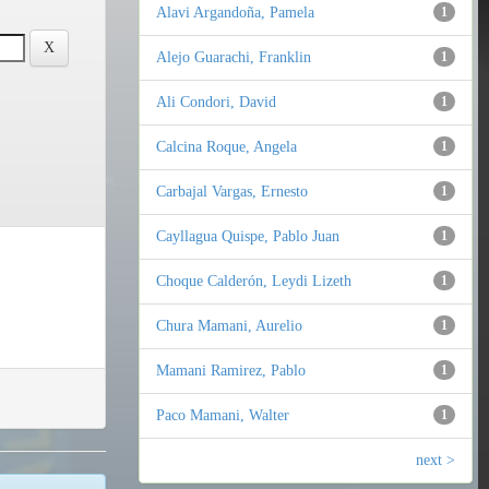
Alavi Argandoña, Pamela
1
Alejo Guarachi, Franklin
1
Ali Condori, David
1
Calcina Roque, Angela
1
Carbajal Vargas, Ernesto
1
Cayllagua Quispe, Pablo Juan
1
Choque Calderón, Leydi Lizeth
1
Chura Mamani, Aurelio
1
Mamani Ramirez, Pablo
1
Paco Mamani, Walter
1
next >