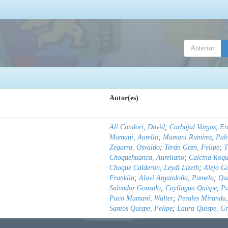
Anterior
Autor(es)
Ali Condori, David
;
Carbajal Vargas, Er
Mamani, Aurelio
;
Mamani Ramirez, Pab
Zegarra, Osvaldo
;
Terán Gezn, Felipe
;
T
Choquehuanca, Aureliano
;
Calcina Roqu
Choque Calderón, Leydi Lizeth
;
Alejo G
Franklin
;
Alavi Argandoña, Pamela
;
Qu
Salvador Gonzalo
;
Cayllagua Quispe, P
Paco Mamani, Walter
;
Perales Miranda,
Santos Quispe, Felipe
;
Laura Quispe, Gr