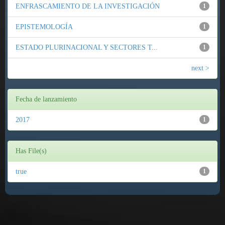
ENFRASCAMIENTO DE LA INVESTIGACIÓN
1
EPISTEMOLOGÍA
1
ESTADO PLURINACIONAL Y SECTORES T...
1
next >
Fecha de lanzamiento
2017
1
Has File(s)
true
1