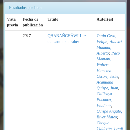
Resultados por ítem:
Vista
Fecha de
Título
Autor(es)
previa
publicación
2017
QHANAÑCHÄWI Luz
Terán Gezn,
del camino al saber
Felipe
;
Aduviri
Mamani,
Alberto
;
Paco
Mamani,
Walter
;
Humerez
Oscori, Jesús
;
Acahuana
Quispe, Juan
;
Callisaya
Pocoaca,
Vladimir
;
Quispe Angulo,
River Mateo
;
Choque
Calderón, Leydi