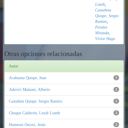
Lizeth
;
Castañeta
Quispe, Sergio
Ramiro
;
Perales
Miranda,
Víctor Hugo
Otras opciones relacionadas
Autor
Acahuana Quispe, Juan
1
Aduviri Mamani, Alberto
1
Castañeta Quispe, Sergio Ramiro
1
Choque Calderón, Leydi Lizeth
1
Humerez Oscori, Jesús
1