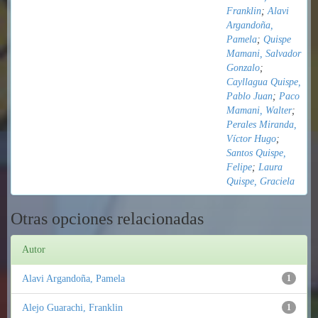
Franklin
;
Alavi
Argandoña,
Pamela
;
Quispe
Mamani, Salvador
Gonzalo
;
Cayllagua Quispe,
Pablo Juan
;
Paco
Mamani, Walter
;
Perales Miranda,
Víctor Hugo
;
Santos Quispe,
Felipe
;
Laura
Quispe, Graciela
Otras opciones relacionadas
Autor
Alavi Argandoña, Pamela
1
Alejo Guarachi, Franklin
1