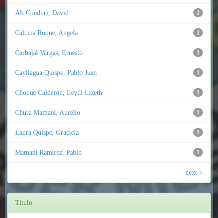
Ali Condori, David
1
Calcina Roque, Angela
1
Carbajal Vargas, Ernesto
1
Cayllagua Quispe, Pablo Juan
1
Choque Calderón, Leydi Lizeth
1
Chura Mamani, Aurelio
1
Laura Quispe, Graciela
1
Mamani Ramirez, Pablo
1
next >
Título