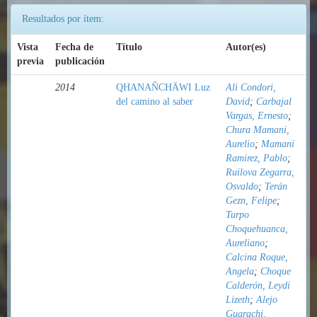
Resultados por ítem:
Vista
Fecha de
Título
Autor(es)
previa
publicación
2014
QHANAÑCHÄWI Luz
Ali Condori,
del camino al saber
David
;
Carbajal
Vargas, Ernesto
;
Chura Mamani,
Aurelio
;
Mamani
Ramirez, Pablo
;
Ruilova Zegarra,
Osvaldo
;
Terán
Gezn, Felipe
;
Turpo
Choquehuanca,
Aureliano
;
Calcina Roque,
Angela
;
Choque
Calderón, Leydi
Lizeth
;
Alejo
Guarachi,