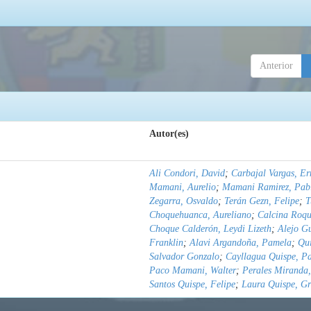
Anterior
Autor(es)
Ali Condori, David
;
Carbajal Vargas, Er
Mamani, Aurelio
;
Mamani Ramirez, Pab
Zegarra, Osvaldo
;
Terán Gezn, Felipe
;
T
Choquehuanca, Aureliano
;
Calcina Roqu
Choque Calderón, Leydi Lizeth
;
Alejo G
Franklin
;
Alavi Argandoña, Pamela
;
Qu
Salvador Gonzalo
;
Cayllagua Quispe, P
Paco Mamani, Walter
;
Perales Miranda,
Santos Quispe, Felipe
;
Laura Quispe, Gr