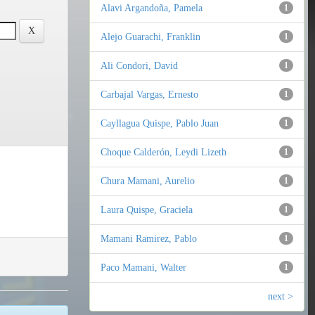
Alavi Argandoña, Pamela
1
Alejo Guarachi, Franklin
1
Ali Condori, David
1
Carbajal Vargas, Ernesto
1
Cayllagua Quispe, Pablo Juan
1
Choque Calderón, Leydi Lizeth
1
Chura Mamani, Aurelio
1
Laura Quispe, Graciela
1
Mamani Ramirez, Pablo
1
Paco Mamani, Walter
1
next >