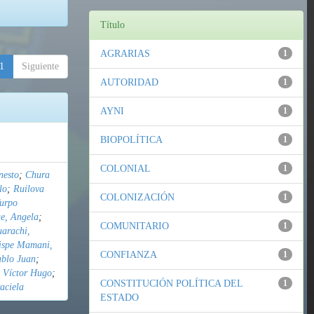
Título
AGRARIAS
1
1
Siguiente
AUTORIDAD
1
AYNI
1
BIOPOLÍTICA
1
COLONIAL
1
nesto
;
Chura
lo
;
Ruilova
COLONIZACIÓN
1
urpo
e, Angela
;
COMUNITARIO
1
uarachi,
ispe Mamani,
CONFIANZA
1
ablo Juan
;
 Víctor Hugo
;
CONSTITUCIÓN POLÍTICA DEL
1
aciela
ESTADO