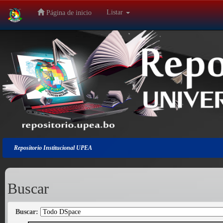
Listar
Página de inicio
Salir
de
la
navegación
Repositorio Institucional UPEA
Buscar
Buscar: