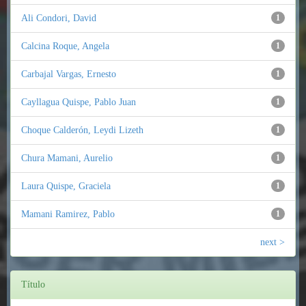
Ali Condori, David
1
Calcina Roque, Angela
1
Carbajal Vargas, Ernesto
1
Cayllagua Quispe, Pablo Juan
1
Choque Calderón, Leydi Lizeth
1
Chura Mamani, Aurelio
1
Laura Quispe, Graciela
1
Mamani Ramirez, Pablo
1
next >
Título