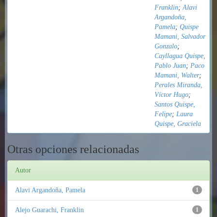
Franklin
;
Alavi
Argandoña,
Pamela
;
Quispe
Mamani, Salvador
Gonzalo
;
Cayllagua Quispe,
Pablo Juan
;
Paco
Mamani, Walter
;
Perales Miranda,
Víctor Hugo
;
Santos Quispe,
Felipe
;
Laura
Quispe, Graciela
Otras opciones relacionadas
Autor
Alavi Argandoña, Pamela
1
Alejo Guarachi, Franklin
1