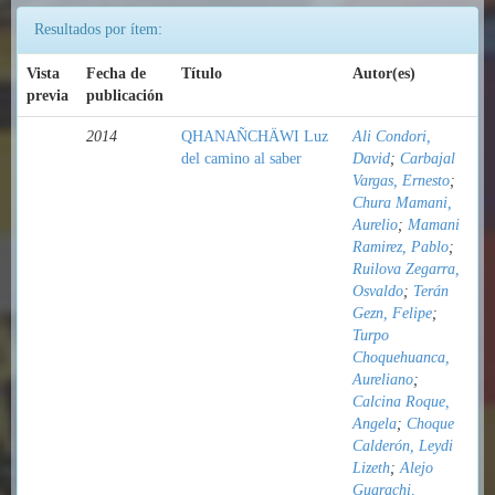
Resultados por ítem:
Vista
Fecha de
Título
Autor(es)
previa
publicación
2014
QHANAÑCHÄWI Luz
Ali Condori,
del camino al saber
David
;
Carbajal
Vargas, Ernesto
;
Chura Mamani,
Aurelio
;
Mamani
Ramirez, Pablo
;
Ruilova Zegarra,
Osvaldo
;
Terán
Gezn, Felipe
;
Turpo
Choquehuanca,
Aureliano
;
Calcina Roque,
Angela
;
Choque
Calderón, Leydi
Lizeth
;
Alejo
Guarachi,