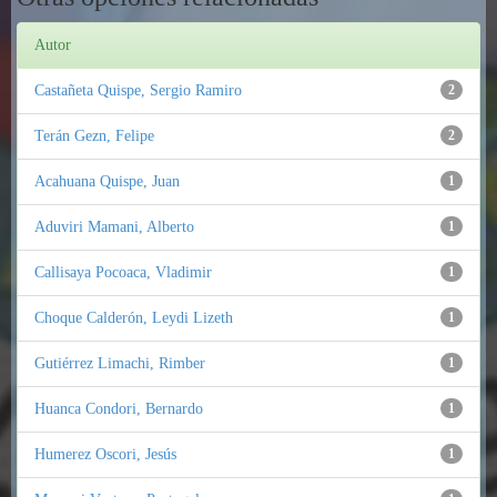
Autor
Castañeta Quispe, Sergio Ramiro
2
Terán Gezn, Felipe
2
Acahuana Quispe, Juan
1
Aduviri Mamani, Alberto
1
Callisaya Pocoaca, Vladimir
1
Choque Calderón, Leydi Lizeth
1
Gutiérrez Limachi, Rimber
1
Huanca Condori, Bernardo
1
Humerez Oscori, Jesús
1