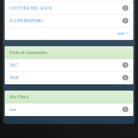
CULTURA DEL AGUA
1
ECOFEMINISMO
1
next >
Fecha de lanzamiento
2017
1
2018
1
Has File(s)
true
2