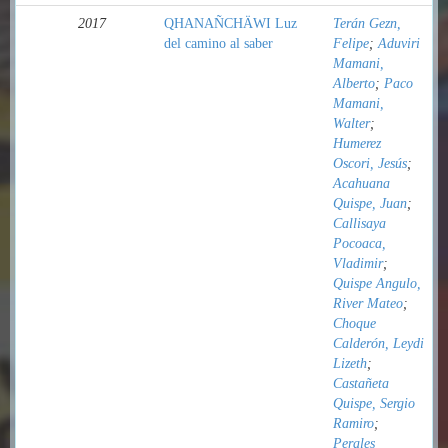
2017
QHANAÑCHÄWI Luz
Terán Gezn,
del camino al saber
Felipe
;
Aduviri
Mamani,
Alberto
;
Paco
Mamani,
Walter
;
Humerez
Oscori, Jesús
;
Acahuana
Quispe, Juan
;
Callisaya
Pocoaca,
Vladimir
;
Quispe Angulo,
River Mateo
;
Choque
Calderón, Leydi
Lizeth
;
Castañeta
Quispe, Sergio
Ramiro
;
Perales