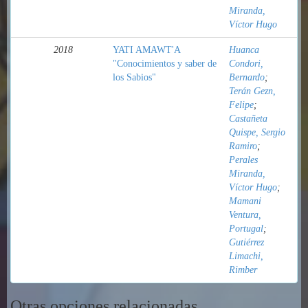
Miranda,
Víctor Hugo
2018
YATI AMAWT'A
Huanca
"Conocimientos y saber de
Condori,
los Sabios"
Bernardo
;
Terán Gezn,
Felipe
;
Castañeta
Quispe, Sergio
Ramiro
;
Perales
Miranda,
Víctor Hugo
;
Mamani
Ventura,
Portugal
;
Gutiérrez
Limachi,
Rimber
Otras opciones relacionadas