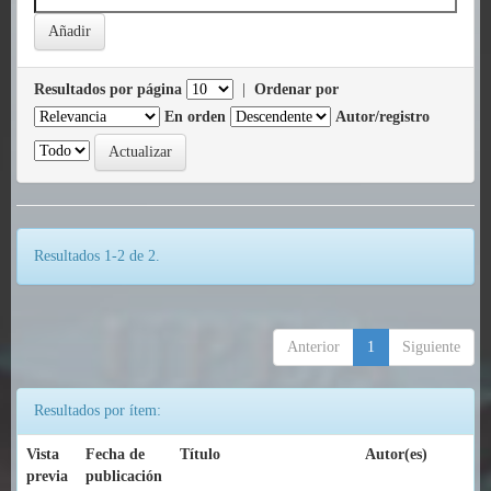
Resultados por página
|
Ordenar por
En orden
Autor/registro
Resultados 1-2 de 2.
Anterior
1
Siguiente
Resultados por ítem:
Vista
Fecha de
Título
Autor(es)
previa
publicación