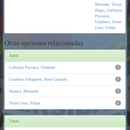
Miranda, Víctor
Hugo
;
Callisaya
Pocoaca,
Vladimir
;
Terán
Gezn, Felipe
Otras opciones relacionadas
Autor
Callisaya Pocoaca, Vladimir
1
Gosalvez Sologuren, Rene Gonzalo
1
Huanca, Bernardo
1
Terán Gezn, Felipe
1
Título