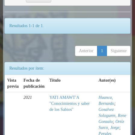
Resultados 1-1 de 1.
Anterior
1
Siguiente
Resultados por ítem:
Vista
Fecha de
Título
Autor(es)
previa
publicación
2021
YATI AMAWT'A
Huanca,
"Conocimientos y saber
Bernardo
;
de los Sabios"
Gosalvez
Sologuren, Rene
Gonzalo
;
Ortíz
Surco, Jorge
;
Perales