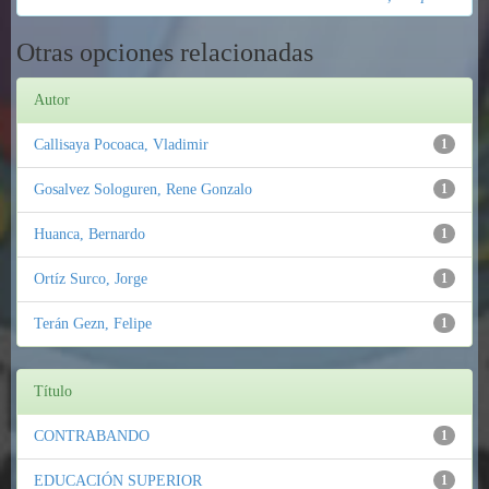
Otras opciones relacionadas
Autor
Callisaya Pocoaca, Vladimir
1
Gosalvez Sologuren, Rene Gonzalo
1
Huanca, Bernardo
1
Ortíz Surco, Jorge
1
Terán Gezn, Felipe
1
Título
CONTRABANDO
1
EDUCACIÓN SUPERIOR
1