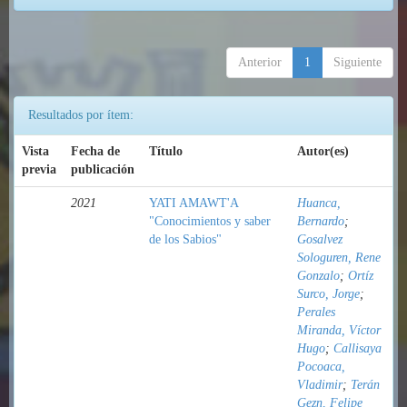
Anterior
1
Siguiente
Resultados por ítem:
Vista
Fecha de
Título
Autor(es)
previa
publicación
2021
YATI AMAWT'A
Huanca,
"Conocimientos y saber
Bernardo
;
de los Sabios"
Gosalvez
Sologuren, Rene
Gonzalo
;
Ortíz
Surco, Jorge
;
Perales
Miranda, Víctor
Hugo
;
Callisaya
Pocoaca,
Vladimir
;
Terán
Gezn, Felipe